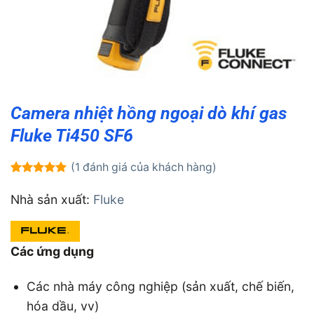
Camera nhiệt hồng ngoại dò khí gas
Fluke Ti450 SF6
(
1
đánh giá của khách hàng)
5.00
1
trên 5
dựa trên
Nhà sản xuất:
Fluke
đánh giá
Các ứng dụng
Các nhà máy công nghiệp (sản xuất, chế biến,
hóa dầu, vv)