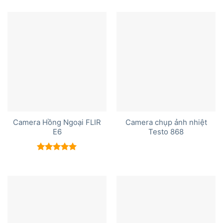
hạng
5.00
5 sao
Camera Hồng Ngoại FLIR
Camera chụp ảnh nhiệt
E6
Testo 868
Được xếp
hạng
5.00
5 sao