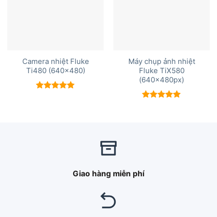
Camera nhiệt Fluke
Máy chụp ảnh nhiệt
Ti480 (640×480)
Fluke TiX580
(640x480px)
Được xếp
hạng
5.00
Được xếp
5 sao
hạng
5.00
5 sao
Giao hàng miễn phí