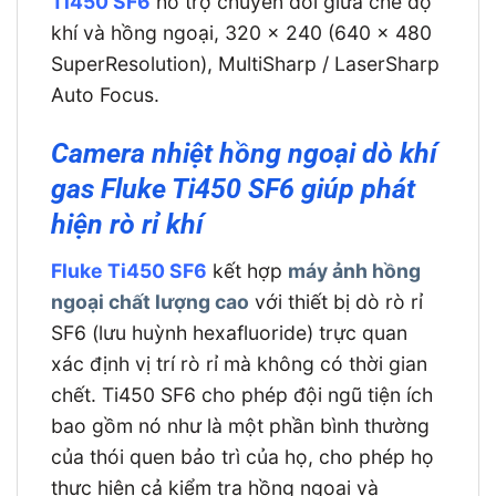
Ti450 SF6
hỗ trợ chuyển đổi giữa chế độ
khí và hồng ngoại, 320 x 240 (640 x 480
SuperResolution), MultiSharp / LaserSharp
Auto Focus.
Camera nhiệt hồng ngoại dò khí
gas Fluke Ti450 SF6 giúp phát
hiện rò rỉ khí
Fluke Ti450 SF6
kết hợp
máy ảnh hồng
ngoại chất lượng cao
với thiết bị dò rò rỉ
SF6 (lưu huỳnh hexafluoride) trực quan
xác định vị trí rò rỉ mà không có thời gian
chết. Ti450 SF6 cho phép đội ngũ tiện ích
bao gồm nó như là một phần bình thường
của thói quen bảo trì của họ, cho phép họ
thực hiện cả kiểm tra hồng ngoại và