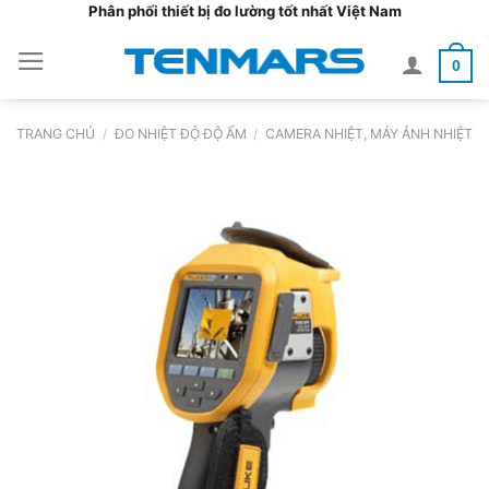
Bỏ
Phân phối thiết bị đo lường tốt nhất Việt Nam
qua
0
nội
dung
TRANG CHỦ
/
ĐO NHIỆT ĐỘ ĐỘ ẨM
/
CAMERA NHIỆT, MÁY ẢNH NHIỆT