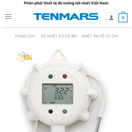
Bỏ
Phân phối thiết bị đo lường tốt nhất Việt Nam
qua
0
nội
dung
TRANG CHỦ
/
ĐO NHIỆT ĐỘ ĐỘ ẨM
/
NHIỆT ẨM KẾ TỰ GHI