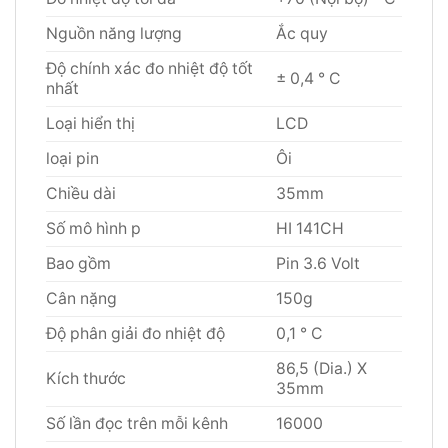
Nguồn năng lượng
Ắc quy
Độ chính xác đo nhiệt độ tốt
± 0,4 ° C
nhất
Loại hiển thị
LCD
loại pin
Ôi
Chiều dài
35mm
Số mô hình p
HI 141CH
Bao gồm
Pin 3.6 Volt
Cân nặng
150g
Độ phân giải đo nhiệt độ
0,1 ° C
86,5 (Dia.) X
Kích thước
35mm
Số lần đọc trên mỗi kênh
16000