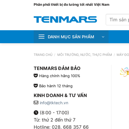
Bỏ
Phân phối thiết bị đo lường tốt nhất Việt Nam
qua
Tìm
nội
kiếm:
dung
DANH MỤC SẢN PHẨM
TRANG CHỦ
/
MÔI TRƯỜNG, NƯỚC, THỰC PHẨM
/
MÁY ĐO
TENMARS ĐẢM BẢO
Hàng chính hãng 100%
Bảo hành 12 tháng
KINH DOANH & TƯ VẤN
info@tktech.vn
(8:00 - 17:00)
Từ: thứ 2 đến thứ 7
Hotline: 028. 668 357 66