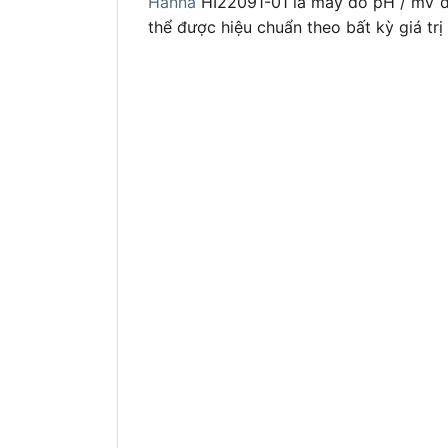
Hanna
HI22091-01 là máy đo pH / mV để
thể được hiệu chuẩn theo bất kỳ giá tr