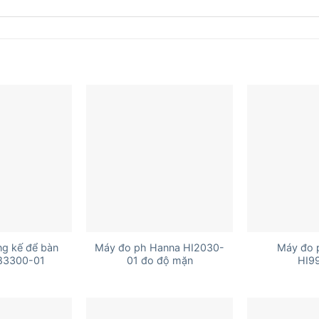
+
+
g kế để bàn
Máy đo ph Hanna HI2030-
Máy đo 
83300-01
01 đo độ mặn
HI9