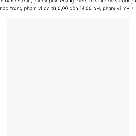
 bàn cơ bản, giá cả phải chăng được thiết kế để sử dụng 
ị nào trong phạm vi đo từ 0,00 đến 14,00 pH, phạm vi mV ±