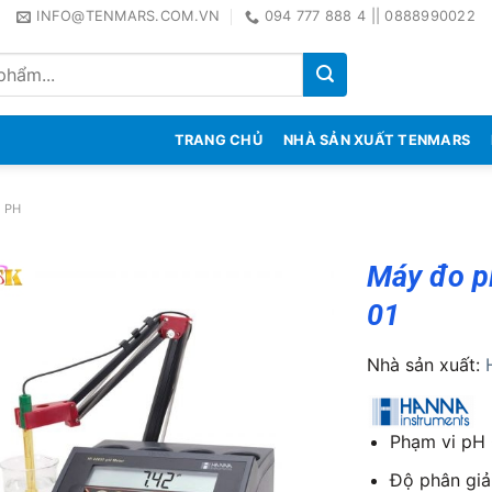
INFO@TENMARS.COM.VN
094 777 888 4 || 0888990022
TRANG CHỦ
NHÀ SẢN XUẤT TENMARS
 PH
Máy đo p
01
Nhà sản xuất:
Phạm vi pH 
Độ phân giả