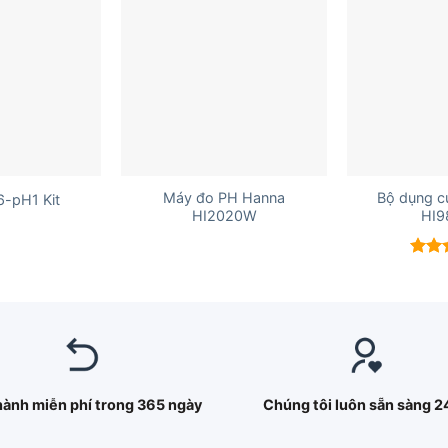
+
+
Máy đo PH Hanna
Bộ dụng c
6-pH1 Kit
HI2020W
HI9
Được
hạn
5 sao
hành miễn phí trong 365 ngày
Chúng tôi luôn sẵn sàng 2