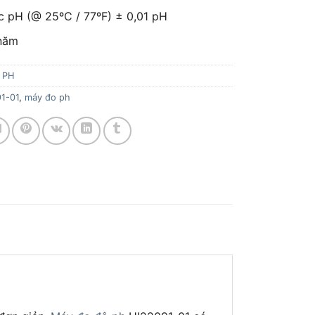
c pH (@ 25ºC / 77ºF) ± 0,01 pH
 năm
 PH
1-01
,
máy đo ph