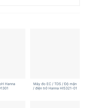
+
pH Hanna
Máy đo EC / TDS / Độ mặn
91301
/ điện trở Hanna HI5321-01