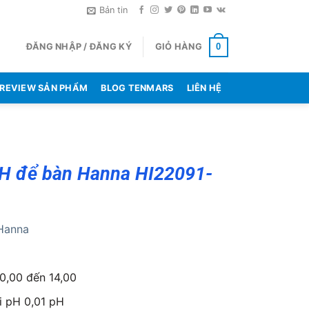
Bản tin
ĐĂNG NHẬP / ĐĂNG KÝ
GIỎ HÀNG
0
REVIEW SẢN PHẨM
BLOG TENMARS
LIÊN HỆ
H để bàn Hanna HI22091-
Hanna
0,00 đến 14,00
i pH 0,01 pH