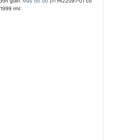
đơn giản.
Máy đo độ ph
HI22091-01 có
 1999 mV.