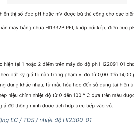
hiển thị số đọc pH hoặc mV được bù thủ công cho các biến 
hân máy bằng nhựa HI1332B PEI, khớp nối kép, điện cực pH
c hiện tại 1 hoặc 2 điểm trên máy đo độ ph HI22091-01 cho
heo bất kỳ giá trị nào trong phạm vi đo từ 0,00 đến 14,00 
ng dụng khác nhau, từ mẫu hóa học đến sử dụng tại hiện tr
ép hiệu chỉnh nhiệt độ từ 0 đến 100 ° C dựa trên mẫu được
iá đỡ thông minh được tích hợp trực tiếp vào vỏ.
ộng EC / TDS / nhiệt độ HI2300-01