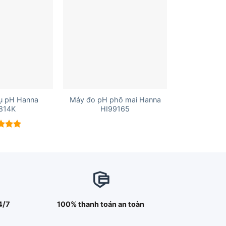
+
ụ pH Hanna
Máy đo pH phô mai Hanna
814K
HI99165
 xếp
g
5.00
4/7
100% thanh toán an toàn