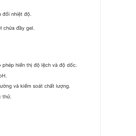
đổi nhiệt độ.
 chứa đầy gel.
 phép hiển thị độ lệch và độ dốc.
pH.
ường và kiểm soát chất lượng.
 thử.