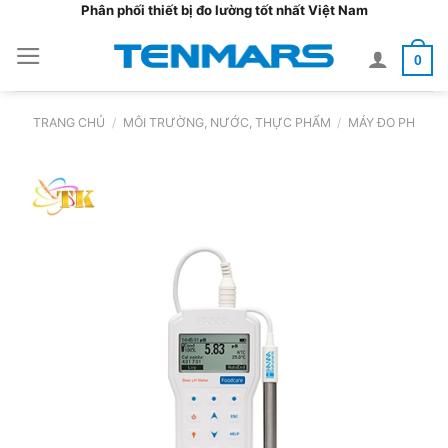
Bỏ
Phân phối thiết bị đo lường tốt nhất Việt Nam
qua
0
nội
dung
TRANG CHỦ
/
MÔI TRƯỜNG, NƯỚC, THỰC PHẨM
/
MÁY ĐO PH