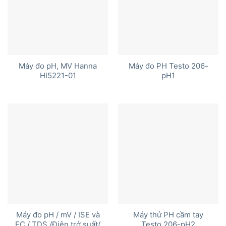
Máy đo pH, MV Hanna
Máy đo PH Testo 206-
HI5221-01
pH1
Máy đo pH / mV / ISE và
Máy thử PH cầm tay
EC / TDS /Điện trở suất/
Testo 206-pH2