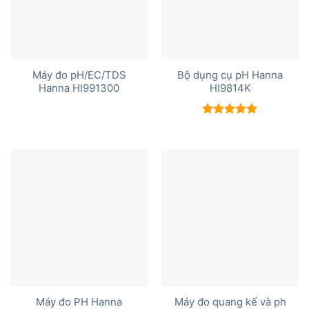
Máy đo pH/EC/TDS
Bộ dụng cụ pH Hanna
Hanna HI991300
HI9814K
Được xếp
hạng
5.00
5 sao
Máy đo PH Hanna
Máy đo quang kế và ph