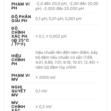
-2,0 đến 20,0 pH; -2,00 đến 20,00
PHẠM VI
PH
pH; -2.000 đến 20.000 pH
ĐỘ PHÂN
0,1 pH; 0,01 pH; 0,001 pH
GIẢI PH
ĐỘ
CHÍNH
± 0,1; ± 0,002 pH
XÁC PH
(@ 25ºC
/ 77ºF)
hiệu chuẩn lên đến năm điểm, bảy
HIỆU
bộ đệm tiêu chuẩn có sẵn (1.68,
CHỈNH
4.01, 6.86, 7.01, 9.18, 10.01, 12.45) +
PH
năm bộ đệm tùy chỉnh
PHẠM VI
± 2000 mV
MV
NGHỊ
0,1 mV
QUYẾT
MV
MV
± 0,2 mV
CHÍNH
XÁC