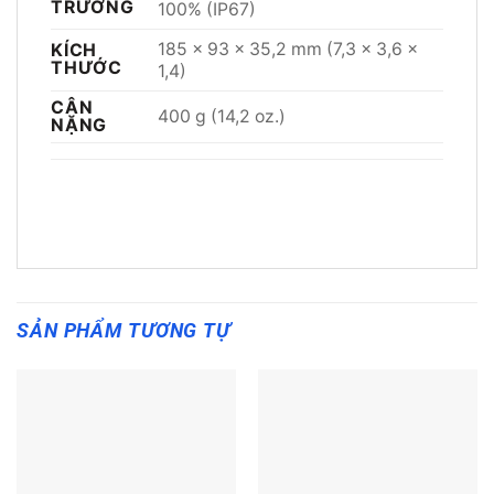
TRƯỜNG
100% (IP67)
185 x 93 x 35,2 mm (7,3 x 3,6 x
KÍCH
THƯỚC
1,4)
CÂN
400 g (14,2 oz.)
NẶNG
SẢN PHẨM TƯƠNG TỰ