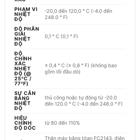
PHẠM VI
-20,0 đến 120,0 ° C (-4.0 đến
NHIỆT
248.0 ° F)
ĐỘ
ĐỘ PHÂN
GIẢI
0,1 ° C (0,1 ° F)
NHIỆT
ĐỘ
ĐỘ
CHÍNH
XÁC
± 0,4 ° C (± 0,8 ° F) (không bao
NHIỆT
gồm lỗi đầu dò)
ĐỘ (@
25ºC /
77ºF)
SỰ CÂN
thủ công hoặc tự động từ -20.0
BẰNG
NHIỆT
đến 120.0 ° C (-4.0 đến 248.0 ° F)
ĐỘ
HIỆU
CHỈNH
từ 80 đến 110%
ĐỘ DỐC
Thân máy bằng titan FC2143, điện