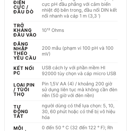
ĐIỆN
cực pH đầu phẳng với cảm biến
CỰC /
nhiệt độ bên trong, đầu nối DIN kết
ĐẦU DÒ
nối nhanh và cáp 1 m (3,3 ‘)
TRỞ
10¹² Ohms
KHÁNG
ĐẦU VÀO
ĐĂNG
200 mẫu (phạm vi 100 pH và 100
NHẬP
THEO
mV)
YÊU CẦU
USB cách ly với phần mềm HI
KẾT NỐI
PC
92000 tùy chọn và cáp micro USB
Pin 1,5V AA (4) / khoảng 200 giờ
LOẠI PIN
/ TUỔI
sử dụng liên tục mà không cần đèn
THỌ
nền (50 giờ với đèn nền)
người dùng có thể lựa chọn: 5, 10,
TỰ
ĐỘNG
30, 60 phút hoặc có thể bị vô hiệu
TẮT
hóa
0 đến 50 ° C (32 đến 122 ° F); Rh
MÔI