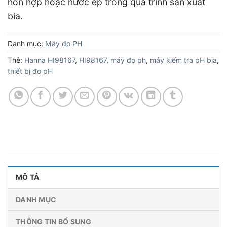
hỗn hợp hoặc nước ép trong quá trình sản xuất
bia.
Danh mục:
Máy đo PH
Thẻ:
Hanna HI98167
,
HI98167
,
máy đo ph
,
máy kiểm tra pH bia
,
thiết bị đo pH
MÔ TẢ
DANH MỤC
THÔNG TIN BỔ SUNG