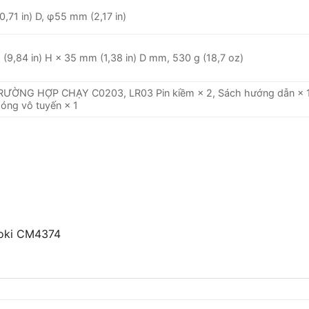
,71 in) D, φ55 mm (2,17 in)
9,84 in) H × 35 mm (1,38 in) D mm, 530 g (18,7 oz)
ƯỜNG HỢP CHẠY C0203, LR03 Pin kiềm × 2, Sách hướng dẫn × 1,
 sóng vô tuyến × 1
oki CM4374