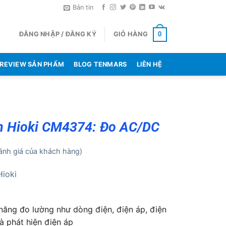
Bản tin
ĐĂNG NHẬP / ĐĂNG KÝ
GIỎ HÀNG
0
REVIEW SẢN PHẨM
BLOG TENMARS
LIÊN HỆ
 Hioki CM4374: Đo AC/DC
nh giá của khách hàng)
Hioki
năng đo lường như dòng điện, điện áp, điện
và phát hiện điện áp