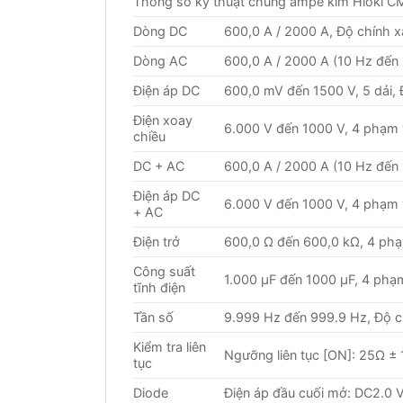
Thông số kỹ thuật chung ampe kìm Hioki 
Dòng DC
600,0 A / 2000 A, Độ chính xá
Dòng AC
600,0 A / 2000 A (10 Hz đến 
Điện áp DC
600,0 mV đến 1500 V, 5 dải, 
Điện xoay
6.000 V đến 1000 V, 4 phạm v
chiều
DC + AC
600,0 A / 2000 A (10 Hz đến 
Điện áp DC
6.000 V đến 1000 V, 4 phạm v
+ AC
Điện trở
600,0 Ω đến 600,0 kΩ, 4 phạm
Công suất
1.000 μF đến 1000 μF, 4 phạm 
tĩnh điện
Tần số
9.999 Hz đến 999.9 Hz, Độ ch
Kiểm tra liên
Ngưỡng liên tục [ON]: 25Ω ± 
tục
Diode
Điện áp đầu cuối mở: DC2.0 V