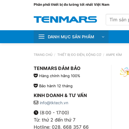
Bỏ
Phân phối thiết bị đo lường tốt nhất Việt Nam
qua
Tìm
nội
kiếm:
dung
DANH MỤC SẢN PHẨM
TRANG CHỦ
/
THIẾT BỊ ĐO ĐIỆN, ĐỘNG CƠ
/
AMPE KÌM
TENMARS ĐẢM BẢO
Hàng chính hãng 100%
Bảo hành 12 tháng
KINH DOANH & TƯ VẤN
info@tktech.vn
(8:00 - 17:00)
Từ: thứ 2 đến thứ 7
Hotline: 028. 668 357 66