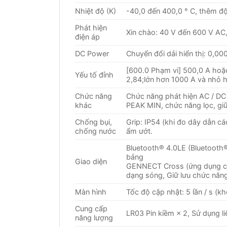
Nhiệt độ (K)
-40,0 đến 400,0 ° C, thêm độ
Phát hiện
Xin chào: 40 V đến 600 V AC
điện áp
DC Power
Chuyển đổi dải hiển thị: 0,0
[600.0 Phạm vi] 500,0 A hoặ
Yếu tố đỉnh
2,84;lớn hơn 1000 A và nhỏ 
Chức năng
Chức năng phát hiện AC / DC 
khác
PEAK MIN, chức năng lọc, giữ 
Chống bụi,
Grip: IP54 (khi đo dây dẫn các
chống nước
ẩm ướt.
Bluetooth® 4.0LE (Bluetooth® 
bảng
Giao diện
GENNECT Cross (ứng dụng có t
dạng sóng, Giữ lưu chức năn
Màn hình
Tốc độ cập nhật: 5 lần / s (k
Cung cấp
LR03 Pin kiềm × 2, Sử dụng l
năng lượng