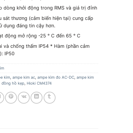
o dòng khởi động trong RMS và giá trị đỉnh
u sát thương (cảm biến hiện tại) cung cấp
ử dụng đáng tin cậy hơn.
ạt động mở rộng -25 ° C đến 65 ° C
i và chống thấm IP54 * Hàm (phần cảm
): IP50
ìm
e kìm
,
ampe kim ac
,
ampe kìm đo AC-DC
,
ampe kim
,
đồng hồ kẹp
,
Hioki CM4374