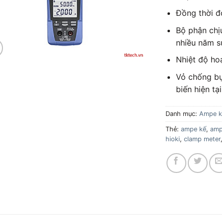
Đồng thời đ
Bộ phận chị
nhiều năm s
Nhiệt độ ho
Vỏ chống bụ
biến hiện tại
Danh mục:
Ampe k
Thẻ:
ampe kế
,
amp
hioki
,
clamp meter