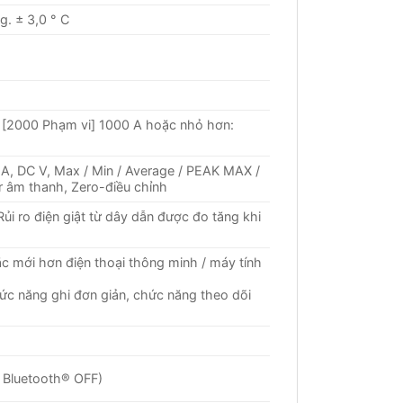
g. ± 3,0 ° C
, [2000 Phạm vi] 1000 A hoặc nhỏ hơn:
 A, DC V, Max / Min / Average / PEAK MAX /
er âm thanh, Zero-điều chỉnh
 Rủi ro điện giật từ dây dẫn được đo tăng khi
ặc mới hơn điện thoại thông minh / máy tính
hức năng ghi đơn giản, chức năng theo dõi
, Bluetooth® OFF)