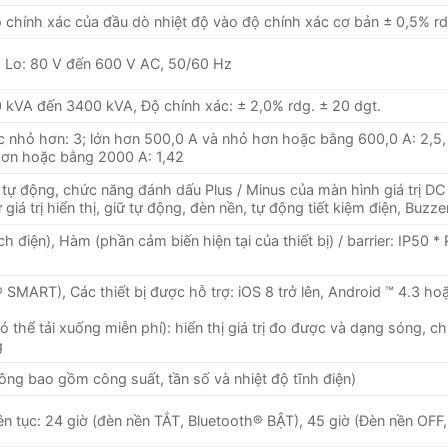
 chính xác của đầu dò nhiệt độ vào độ chính xác cơ bản ± 0,5% rd
, Lo: 80 V đến 600 V AC, 50/60 Hz
00 kVA đến 3400 kVA, Độ chính xác: ± 2,0% rdg. ± 20 dgt.
c nhỏ hơn: 3; lớn hơn 500,0 A và nhỏ hơn hoặc bằng 600,0 A: 2,5
hơn hoặc bằng 2000 A: 1,42
tự động, chức năng đánh dấu Plus / Minus của màn hình giá trị DC
giá trị hiển thị, giữ tự động, đèn nền, tự động tiết kiệm điện, Buzz
h điện), Hàm (phần cảm biến hiện tại của thiết bị) / barrier: IP50 *
SMART), Các thiết bị được hỗ trợ: iOS 8 trở lên, Android ™ 4.3 ho
hể tải xuống miễn phí): hiển thị giá trị đo được và dạng sóng, c
g
hông bao gồm công suất, tần số và nhiệt độ tĩnh điện)
iên tục: 24 giờ (đèn nền TẮT, Bluetooth® BẬT), 45 giờ (Đèn nền OFF