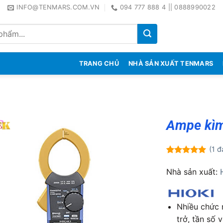
INFO@TENMARS.COM.VN
094 777 888 4 || 0888990022
TRANG CHỦ
NHÀ SẢN XUẤT TENMARS
Ampe kìm
(
1
đá
5.00
1
trên 5
dựa trên
Nhà sản xuất:
đánh giá
Nhiều chức 
trở, tần số 