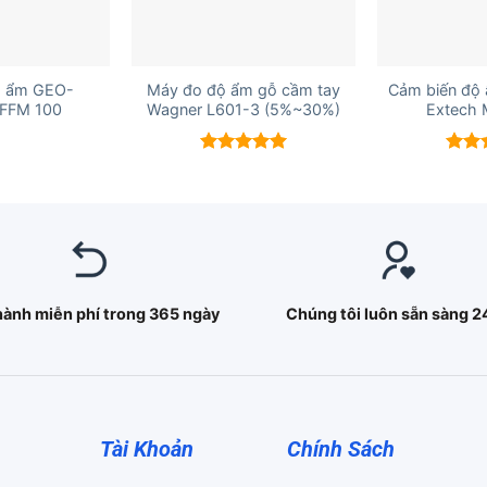
+
+
 ẩm GEO-
Máy đo độ ẩm gỗ cầm tay
Cảm biến độ
FFM 100
Wagner L601-3 (5%~30%)
Extech
Được xếp
Được
hạng
5.00
hạn
5 sao
5 sao
hành miễn phí trong 365 ngày
Chúng tôi luôn sẵn sàng 2
Tài Khoản
Chính Sách