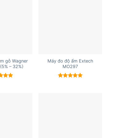
+
ẩm gỗ Wagner
Máy đo độ ẩm Extech
(5% – 32%)
MO297
 xếp
Được xếp
g
5.00
hạng
5.00
5 sao