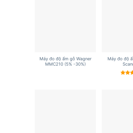
+
+
Máy đo độ ẩm gỗ Wagner
Máy đo độ ẩ
MMC210 (5% -30%)
Scan
Được 
hạng
5 sao