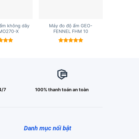
+
 ẩm không dây
Máy đo độ ẩm GEO-
 MO270-X
FENNEL FHM 10
 xếp
Được xếp
g
5.00
hạng
5.00
5 sao
4/7
100% thanh toán an toàn
Danh mục nổi bật