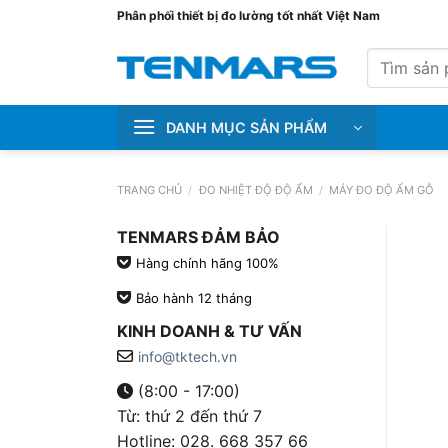
Bỏ
Phân phối thiết bị đo lường tốt nhất Việt Nam
qua
Tìm
nội
kiếm:
dung
DANH MỤC SẢN PHẨM
TRANG CHỦ
/
ĐO NHIỆT ĐỘ ĐỘ ẨM
/
MÁY ĐO ĐỘ ẨM GỖ
TENMARS ĐẢM BẢO
Hàng chính hãng 100%
Bảo hành 12 tháng
KINH DOANH & TƯ VẤN
info@tktech.vn
(8:00 - 17:00)
Từ: thứ 2 đến thứ 7
Hotline: 028. 668 357 66