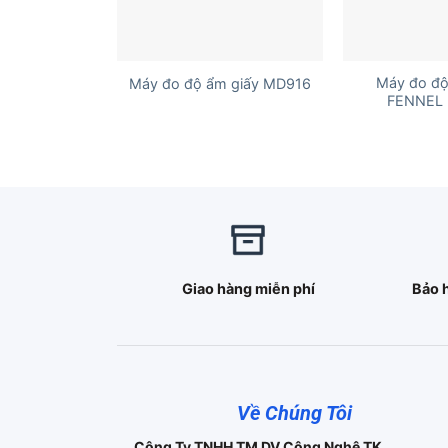
+
+
Máy đo độ
Máy đo độ ẩm giấy MD916
FENNEL 
Giao hàng miễn phí
Bảo 
Về Chúng Tôi
Công Ty TNHH TM DV Công Nghệ TK