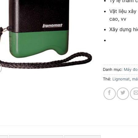
Tỷ lệ tham 
Vật liệu xâ
cao, vv
Xây dựng hi
Danh mục:
Máy đo
Thẻ:
Lignomat
,
má