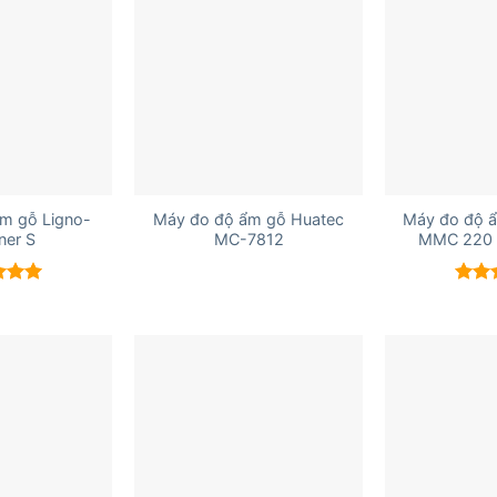
+
+
m gỗ Ligno-
Máy đo độ ẩm gỗ Huatec
Máy đo độ 
ner S
MC-7812
MMC 220 
xếp
Được
5.00
hạn
5 sao