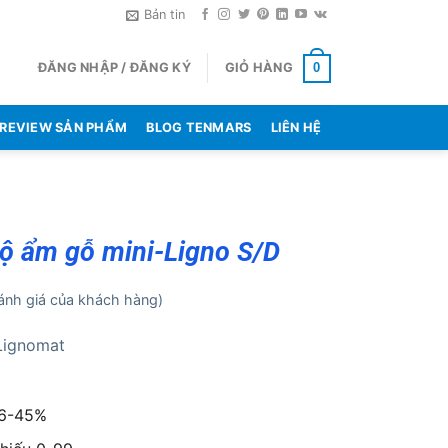
Bản tin
ĐĂNG NHẬP / ĐĂNG KÝ
GIỎ HÀNG
0
REVIEW SẢN PHẨM
BLOG TENMARS
LIÊN HỆ
ộ ẩm gỗ mini-Ligno S/D
nh giá của khách hàng)
Lignomat
 6-45%