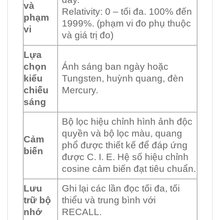
và
Relativity: 0 – tối đa. 100% đến
phạm
1999%. (phạm vi đo phụ thuộc
vi
và giá trị đo)
Lựa
chọn
Ánh sáng ban ngày hoặc
kiểu
Tungsten, huỳnh quang, đèn
chiếu
Mercury.
sáng
Bộ lọc hiệu chỉnh hình ảnh độc
quyền và bộ lọc màu, quang
Cảm
phổ được thiết kế để đáp ứng
biến
được C. I. E. Hệ số hiệu chỉnh
cosine cảm biến đạt tiêu chuẩn.
Lưu
Ghi lại các lần đọc tối đa, tối
trữ bộ
thiểu và trung bình với
nhớ
RECALL.