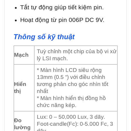
Tắt tự động giúp tiết kiệm pin.
Hoạt động từ pin 006P DC 9V.
Thông số kỹ thuật
Tuỳ chỉnh một chip của bộ vi xử
Mạch
lý LSI mạch.
* Màn hình LCD siêu rộng
13mm (0.5 “) với điều chỉnh
Hiển
tương phản cho góc nhìn tốt
thị
nhất
* Màn hình hiển thị đồng hồ
chức năng kép.
Lux: 0 – 50,000 Lux, 3 dãy.
Đo
Foot-candle(Fc): 0-5.000 Fc, 3
lường
dãy.