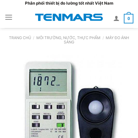
Bỏ
Phân phối thiết bị đo lường tốt nhất Việt Nam
qua
0
nội
dung
TRANG CHỦ
/
MÔI TRƯỜNG, NƯỚC, THỰC PHẨM
/
MÁY ĐO ÁNH
SÁNG