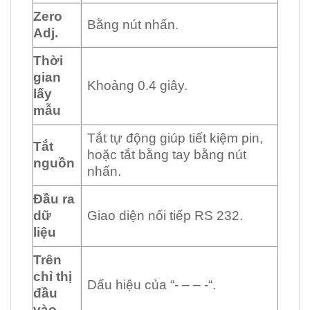
Zero
Bằng nút nhấn.
Adj.
Thời
gian
Khoảng 0.4 giây.
lấy
mẫu
Tắt tự động giúp tiết kiệm pin,
Tắt
hoặc tắt bằng tay bằng nút
nguồn
nhấn.
Đầu ra
dữ
Giao diện nối tiếp RS 232.
liệu
Trên
chỉ thị
Dấu hiệu của “- – – -“.
đầu
vào