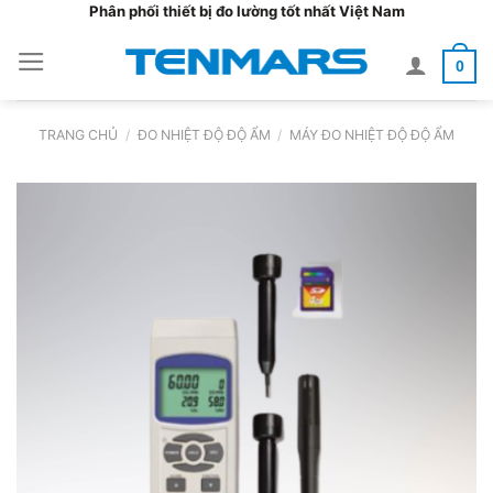
Bỏ
Phân phối thiết bị đo lường tốt nhất Việt Nam
qua
0
nội
dung
TRANG CHỦ
/
ĐO NHIỆT ĐỘ ĐỘ ẨM
/
MÁY ĐO NHIỆT ĐỘ ĐỘ ẨM