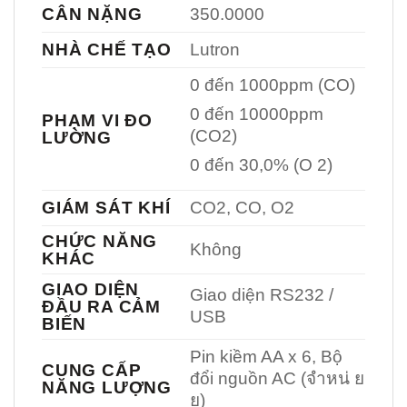
CÂN NẶNG
350.0000
NHÀ CHẾ TẠO
Lutron
0 đến 1000ppm (CO)
0 đến 10000ppm
PHẠM VI ĐO
(CO2)
LƯỜNG
0 đến 30,0% (O 2)
GIÁM SÁT KHÍ
CO2, CO, O2
CHỨC NĂNG
Không
KHÁC
GIAO DIỆN
Giao diện RS232 /
ĐẦU RA CẢM
USB
BIẾN
Pin kiềm AA x 6, Bộ
CUNG CẤP
đổi nguồn AC (จำหน่ ย
NĂNG LƯỢNG
ย)