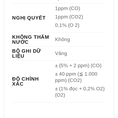
1ppm (CO)
1ppm (CO2)
NGHỊ QUYẾT
0,1% (O 2)
KHÔNG THẤM
Không
NƯỚC
BỘ GHI DỮ
Vâng
LIỆU
± (5% + 2 ppm) (CO)
± 40 ppm (≦ 1.000
ĐỘ CHÍNH
ppm) (CO2)
XÁC
± (1% đọc + 0,2% O2)
(O2)