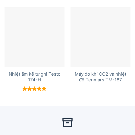
Nhiệt ẩm kế tự ghi Testo
Máy đo khí CO2 và nhiệt
174-H
độ Tenmars TM-187
Được xếp
hạng
5.00
5 sao