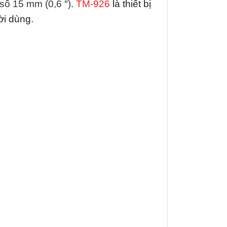
số 15 mm (0,6 ″)
.
TM-926
là thiết bị
ời dùng.