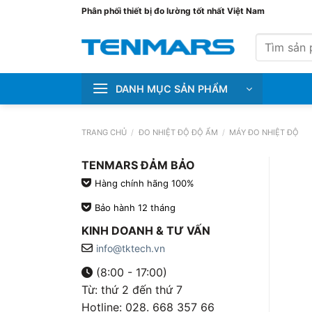
Bỏ
Phân phối thiết bị đo lường tốt nhất Việt Nam
qua
Tìm
nội
kiếm:
dung
DANH MỤC SẢN PHẨM
TRANG CHỦ
/
ĐO NHIỆT ĐỘ ĐỘ ẨM
/
MÁY ĐO NHIỆT ĐỘ
TENMARS ĐẢM BẢO
Hàng chính hãng 100%
Bảo hành 12 tháng
KINH DOANH & TƯ VẤN
info@tktech.vn
(8:00 - 17:00)
Từ: thứ 2 đến thứ 7
Hotline: 028. 668 357 66