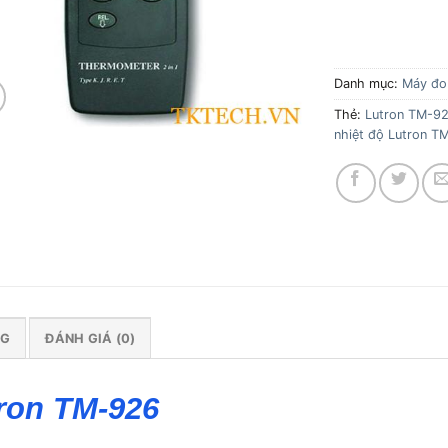
Danh mục:
Máy đo
Thẻ:
Lutron TM-9
nhiệt độ Lutron T
NG
ĐÁNH GIÁ (0)
tron TM-926