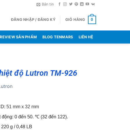
Bản tin
ĐĂNG NHẬP / ĐĂNG KÝ
GIỎ HÀNG
0
REVIEW SẢN PHẨM
BLOG TENMARS
LIÊN HỆ
hiệt độ Lutron TM-926
Lutron
CD:
51 mm x 32 mm
t động: 0 đến 50. ℃ (32 đến 122).
 220 g / 0,48 LB