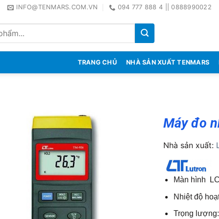
INFO@TENMARS.COM.VN
094 777 888 4 || 0888990022
TRANG CHỦ
NHÀ SẢN XUẤT TENMARS
Máy đo n
Nhà sản xuất:
Màn hình L
Nhiệt độ hoạ
Trọng lượng: