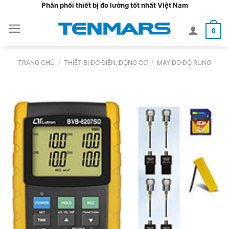
Bỏ
Phân phối thiết bị đo lường tốt nhất Việt Nam
qua
0
nội
dung
TRANG CHỦ
/
THIẾT BỊ ĐO ĐIỆN, ĐỘNG CƠ
/
MÁY ĐO ĐỘ RUNG