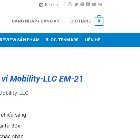
Bản tin
ĐĂNG NHẬP / ĐĂNG KÝ
GIỎ HÀNG
0
REVIEW SẢN PHẨM
BLOG TENMARS
LIÊN HỆ
 vi Mobility-LLC EM-21
Mobility-LLC
chiếu sáng
i từ 30x
 chắc chắn