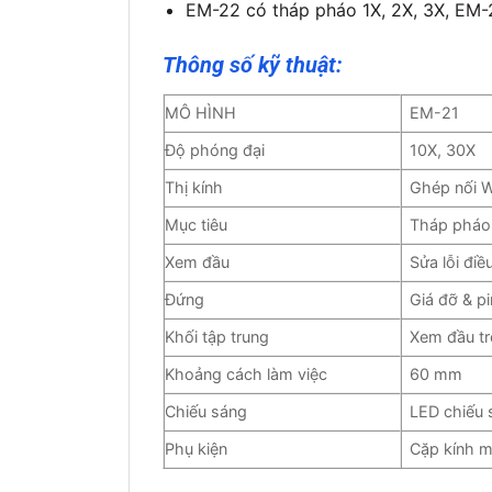
EM-22 có tháp pháo 1X, 2X, 3X, EM-2
Thông số kỹ thuật:
MÔ HÌNH
EM-21
Độ phóng đại
10X, 30X
Thị kính
Ghép nối 
Mục tiêu
Tháp pháo 
Xem đầu
Sửa lỗi điề
Đứng
Giá đỡ & p
Khối tập trung
Xem đầu tr
Khoảng cách làm việc
60 mm
Chiếu sáng
LED chiếu 
Phụ kiện
Cặp kính m