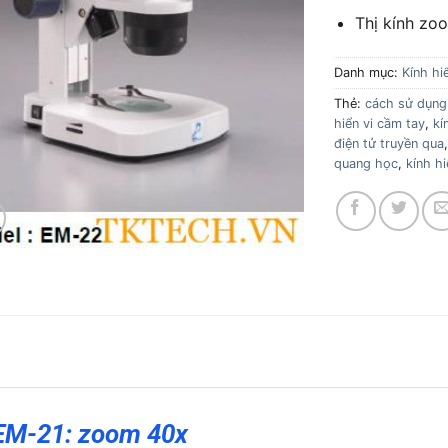
Thị kính zo
Danh mục:
Kính hiể
Thẻ:
cách sử dụng 
hiển vi cầm tay
,
kí
điện tử truyền qua
quang học
,
kính hi
 EM-21: zoom 40x