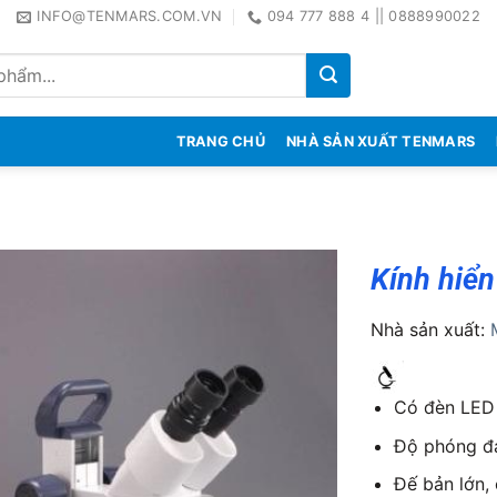
INFO@TENMARS.COM.VN
094 777 888 4 || 0888990022
TRANG CHỦ
NHÀ SẢN XUẤT TENMARS
Kính hiển
Nhà sản xuất:
Có đèn LED 
Độ phóng đạ
Đế bản lớn,