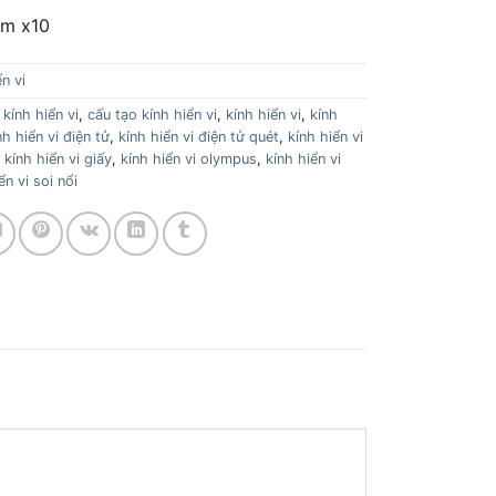
om x10
n vi
kính hiển vi
,
cấu tạo kính hiển vi
,
kính hiển vi
,
kính
nh hiển vi điện tử
,
kính hiển vi điện tử quét
,
kính hiển vi
,
kính hiển vi giấy
,
kính hiển vi olympus
,
kính hiển vi
ển vi soi nổi