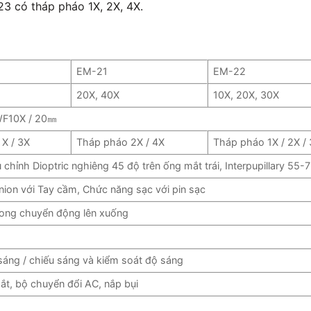
3 có tháp pháo 1X, 2X, 4X.
EM-21
EM-22
20X, 40X
10X, 20X, 30X
WF10X / 20㎜
X / 3X
Tháp pháo 2X / 4X
Tháp pháo 1X / 2X /
u chỉnh Dioptric nghiêng 45 độ trên ống mắt trái, Interpupillary 5
inion với Tay cầm, Chức năng sạc với pin sạc
ong chuyển động lên xuống
sáng / chiếu sáng và kiểm soát độ sáng
ắt, bộ chuyển đổi AC, nắp bụi