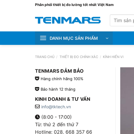
Bỏ
Phân phối thiết bị đo lường tốt nhất Việt Nam
qua
Tìm
nội
kiếm:
dung
DANH MỤC SẢN PHẨM
TRANG CHỦ
/
THIẾT BỊ ĐO CHÍNH XÁC
/
KÍNH HIỂN VI
TENMARS ĐẢM BẢO
Hàng chính hãng 100%
Bảo hành 12 tháng
KINH DOANH & TƯ VẤN
info@tktech.vn
(8:00 - 17:00)
Từ: thứ 2 đến thứ 7
Hotline: 028. 668 357 66