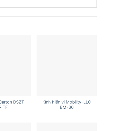
+
 Carton DSZT-
Kính hiển vi Mobility-LLC
PITF
EM-30