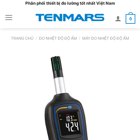
Bỏ
Phân phối thiết bị đo lường tốt nhất Việt Nam
qua
0
nội
dung
TRANG CHỦ
/
ĐO NHIỆT ĐỘ ĐỘ ẨM
/
MÁY ĐO NHIỆT ĐỘ ĐỘ ẨM