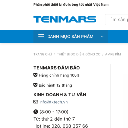
Bỏ
Phân phối thiết bị đo lường tốt nhất Việt Nam
qua
Tìm
nội
kiếm:
dung
DANH MỤC SẢN PHẨM
TRANG CHỦ
/
THIẾT BỊ ĐO ĐIỆN, ĐỘNG CƠ
/
AMPE KÌM
TENMARS ĐẢM BẢO
Hàng chính hãng 100%
Bảo hành 12 tháng
KINH DOANH & TƯ VẤN
info@tktech.vn
(8:00 - 17:00)
Từ: thứ 2 đến thứ 7
Hotline: 028. 668 357 66