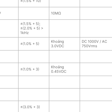
±(1.5% + 10)
V
10MΩ
±(1.5% + 5);
±(2.0% + 5) >
1kHz
Khoảng
DC 1000V / AC
±(1.0% + 5)
3.0VDC
750Vrms
Khoảng
±(1.0% + 3)
0.45VDC
±(3.0% + 3)