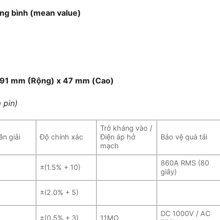
rung bình (mean value)
 91 mm (Rộng) x 47 mm (Cao)
 pin)
Trở kháng vào /
n giải
Độ chính xác
Điện áp hở
Bảo vệ quá tải
mạch
860A RMS (80
±(1.5% + 10)
giây)
±(2.0% + 5)
DC 1000V / AC
±(0.5% + 3)
11MΩ