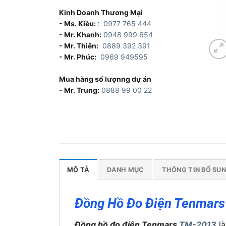
Kinh Doanh Thương Mại
- Ms. Kiều:
:
0977 765 444
- Mr. Khanh:
0948 999 654
- Mr. Thiên:
0889 392 391
- Mr. Phúc:
0969 949595
Mua hàng số lượnng dự án
- Mr. Trung:
0888 99 00 22
MÔ TẢ
DANH MỤC
THÔNG TIN BỔ SU
Đồng Hồ Đo Điện Tenmar
Đồng hồ đo điện Tenmars
TM-2013
l