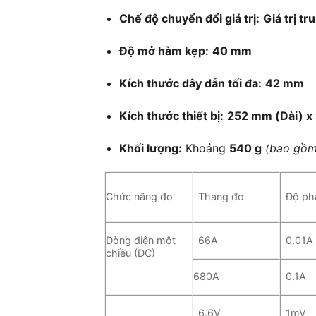
Chế độ chuyển đổi giá trị:
Giá trị t
Độ mở hàm kẹp:
40 mm
Kích thước dây dẫn tối đa:
42 mm
Kích thước thiết bị:
252 mm (Dài) x
Khối lượng:
Khoảng
540 g
(bao gồm
Chức năng đo
Thang đo
Độ phâ
Dòng điện một
66A
0.01A
chiều (DC)
680A
0.1A
6.6V
1mV