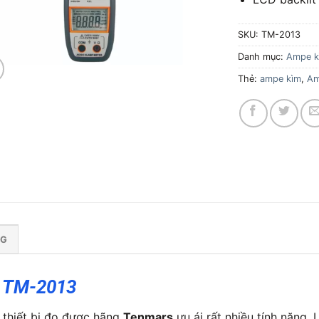
SKU:
TM-2013
Danh mục:
Ampe k
Thẻ:
ampe kìm
,
Am
NG
s TM-2013
à thiết bị đo được hãng
Tenmars
ưu ái rất nhiều tính năng. 