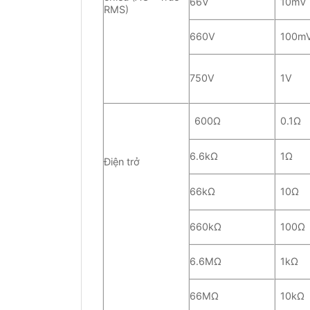
66V
10mV
RMS)
660V
100m
750V
1V
600Ω
0.1Ω
6.6kΩ
1Ω
Điện trở
66kΩ
10Ω
660kΩ
100Ω
6.6MΩ
1kΩ
66MΩ
10kΩ