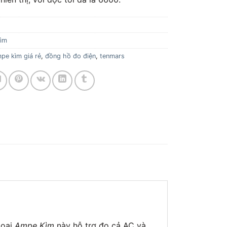
ìm
pe kìm giá rẻ
,
đồng hồ đo điện
,
tenmars
Loại
Ampe Kìm
này hỗ trợ đo cả AC và