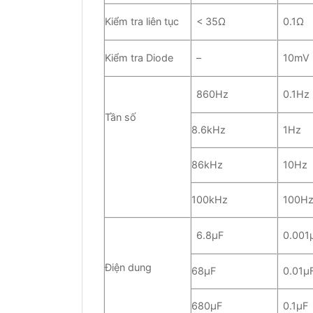
Kiểm tra liên tục
< 35Ω
0.1Ω
Kiểm tra Diode
–
10mV
860Hz
0.1Hz
Tần số
8.6kHz
1Hz
86kHz
10Hz
100kHz
100H
6.8μF
0.001
Điện dung
68μF
0.01μ
680μF
0.1μF