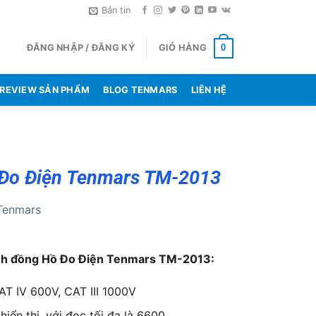
Bản tin
ĐĂNG NHẬP / ĐĂNG KÝ
GIỎ HÀNG
0
REVIEW SẢN PHẨM
BLOG TENMARS
LIÊN HỆ
Đo Điện Tenmars TM-2013
Tenmars
nh đồng Hồ Đo Điện Tenmars TM-2013:
AT IV 600V, CAT III 1000V
hiển thị, với đọc tối đa là 6600.