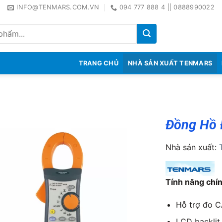
INFO@TENMARS.COM.VN
094 777 888 4 || 0888990022
TRANG CHỦ
NHÀ SẢN XUẤT TENMARS
Đồng Hồ 
Nhà sản xuất:
Tính năng chí
Hỗ trợ đo C
LCD backlit 