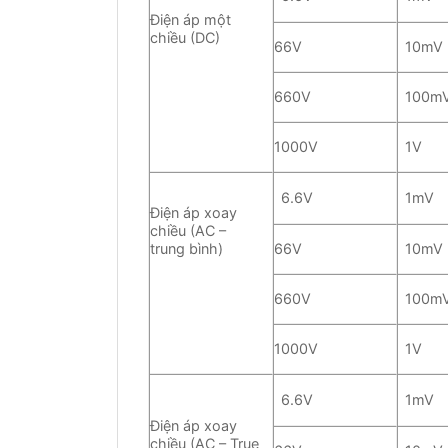
Điện áp một
chiều (DC)
66V
10mV
660V
100m
1000V
1V
6.6V
1mV
Điện áp xoay
chiều (AC –
trung bình)
66V
10mV
660V
100m
1000V
1V
6.6V
1mV
Điện áp xoay
chiều (AC – True