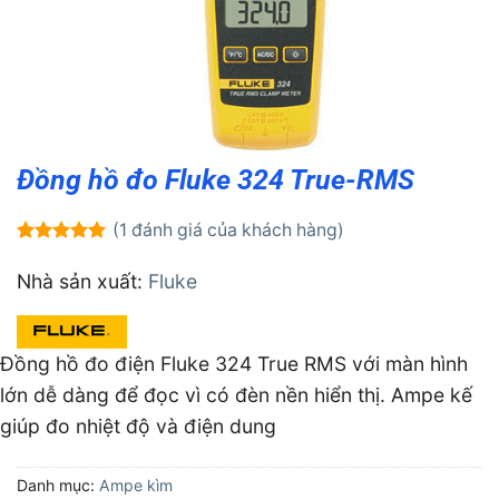
Đồng hồ đo Fluke 324 True-RMS
(
1
đánh giá của khách hàng)
5.00
1
trên 5
dựa trên
Nhà sản xuất:
Fluke
đánh giá
Đồng hồ đo điện Fluke 324 True RMS với màn hình
lớn dễ dàng để đọc vì có đèn nền hiển thị. Ampe kế
giúp đo nhiệt độ và điện dung
Danh mục:
Ampe kìm