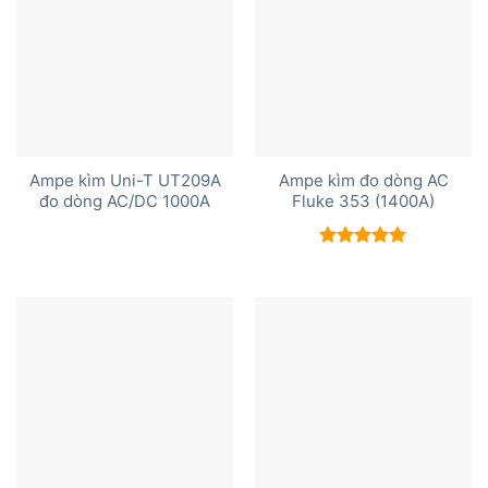
Ampe kìm Uni-T UT209A
Ampe kìm đo dòng AC
đo dòng AC/DC 1000A
Fluke 353 (1400A)
Được xếp
hạng
5.00
5 sao