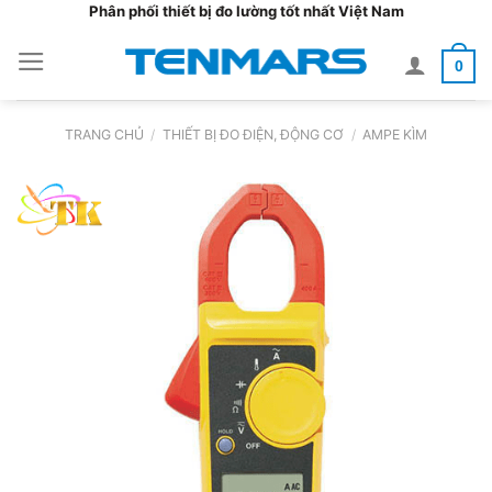
Bỏ
Phân phối thiết bị đo lường tốt nhất Việt Nam
qua
0
nội
dung
TRANG CHỦ
/
THIẾT BỊ ĐO ĐIỆN, ĐỘNG CƠ
/
AMPE KÌM