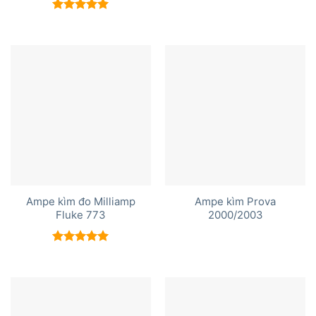
Được xếp
hạng
5.00
Được xếp
5 sao
hạng
5.00
5 sao
Ampe kìm đo Milliamp
Ampe kìm Prova
Fluke 773
2000/2003
Được xếp
hạng
5.00
5 sao