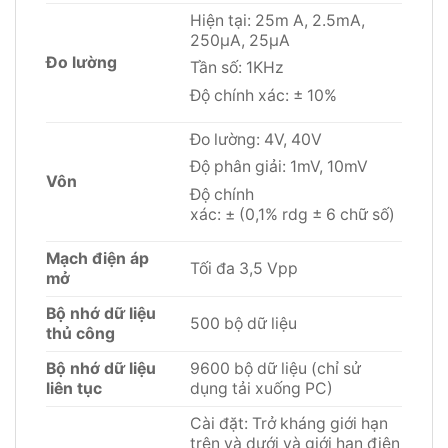
Hiện tại: 25m A, 2.5mA,
250μA, 25μA
Đo lường
Tần số: 1KHz
Độ chính xác: ± 10%
Đo lường: 4V, 40V
Độ phân giải: 1mV, 10mV
Vôn
Độ chính
xác: ± (0,1% rdg ± 6 chữ số)
Mạch điện áp
Tối đa 3,5 Vpp
mở
Bộ nhớ dữ liệu
500 bộ dữ liệu
thủ công
Bộ nhớ dữ liệu
9600 bộ dữ liệu (chỉ sử
liên tục
dụng tải xuống PC)
Cài đặt: Trở kháng giới hạn
trên và dưới và giới hạn điện