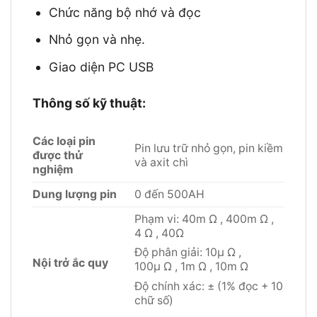
Chức năng bộ nhớ và đọc
Nhỏ gọn và nhẹ.
Giao diện PC USB
Thông số kỹ thuật:
Các loại pin
Pin lưu trữ nhỏ gọn, pin kiềm
được thử
và axit chì
nghiệm
Dung lượng
pin
0 đến 500AH
Phạm vi: 40m Ω , 400m Ω ,
4 Ω , 40Ω
Độ phân giải: 10μ Ω ,
Nội trở ắc quy
100μ Ω , 1m Ω , 10m Ω
Độ chính xác: ± (1% đọc + 10
chữ số)