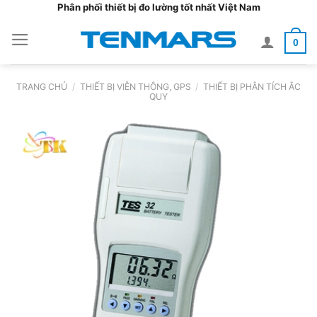
Bỏ
Phân phối thiết bị đo lường tốt nhất Việt Nam
qua
0
nội
dung
TRANG CHỦ
/
THIẾT BỊ VIỄN THÔNG, GPS
/
THIẾT BỊ PHÂN TÍCH ẮC
QUY