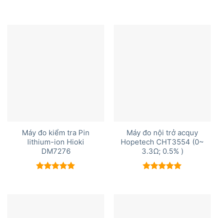
Được xếp
hạng
5.00
5 sao
Máy đo kiểm tra Pin
Máy đo nội trở acquy
lithium-ion Hioki
Hopetech CHT3554 (0~
DM7276
3.3Ω; 0.5% )
Được xếp
Được xếp
hạng
5.00
hạng
5.00
5 sao
5 sao