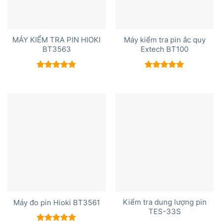
MÁY KIỂM TRA PIN HIOKI
Máy kiểm tra pin ắc quy
BT3563
Extech BT100
Được xếp
Được xếp
hạng
5.00
hạng
5.00
5 sao
5 sao
Kiểm tra dung lượng pin
Máy đo pin Hioki BT3561
TES-33S