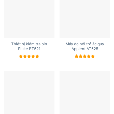
Thiết bị kiểm tra pin
Máy đo nội trở ắc quy
Fluke BT521
Applent AT525
Được xếp
Được xếp
hạng
5.00
hạng
5.00
5 sao
5 sao