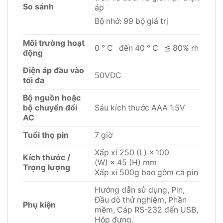
So sánh
áp
Bộ nhớ: 99 bộ giá trị
Môi trường hoạt
0 ° C đến 40 ° C ≦ 80% rh
động
Điện áp đầu vào
50VDC
tối đa
Bộ nguồn hoặc
bộ chuyển đổi
Sáu kích thước AAA 1.5V
AC
Tuổi
thọ
pin
7 giờ
Xấp xỉ 250 (L) × 100
Kích thước /
(W) × 45 (H) mm
Trọng lượng
Xấp xỉ 500g bao gồm cả pin
Hướng dẫn sử dụng, Pin,
Đầu dò thử nghiệm, Phần
Phụ kiện
mềm, Cáp RS-232 đến USB,
Hộp đựng.