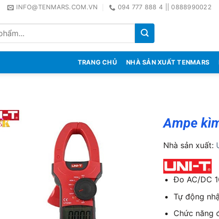
INFO@TENMARS.COM.VN
094 777 888 4 || 0888990022
TRANG CHỦ
NHÀ SẢN XUẤT TENMARS
Ampe kìm
Nhà sản xuất:
Đo AC/DC 1
Tự động nhậ
Chức năng đ