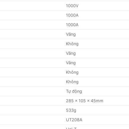
1000V
1000A
1000A
Vâng
Không
Vâng
Vâng
Không
Không
Tự động
285 x 105 x 45mm
533g
UT208A