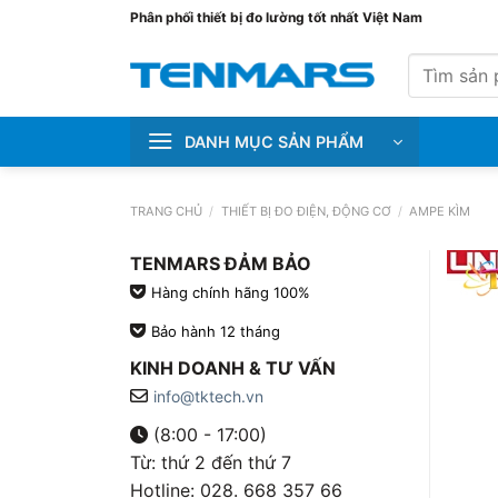
Bỏ
Phân phối thiết bị đo lường tốt nhất Việt Nam
qua
Tìm
nội
kiếm:
dung
DANH MỤC SẢN PHẨM
TRANG CHỦ
/
THIẾT BỊ ĐO ĐIỆN, ĐỘNG CƠ
/
AMPE KÌM
TENMARS ĐẢM BẢO
Hàng chính hãng 100%
Bảo hành 12 tháng
KINH DOANH & TƯ VẤN
info@tktech.vn
(8:00 - 17:00)
Từ: thứ 2 đến thứ 7
Hotline: 028. 668 357 66