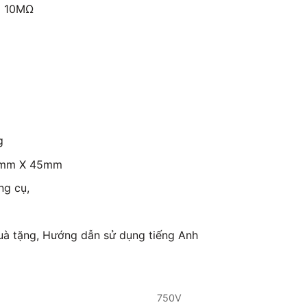
g 10MΩ
g
05mm X 45mm
ng cụ,
uà tặng, Hướng dẫn sử dụng tiếng Anh
750V