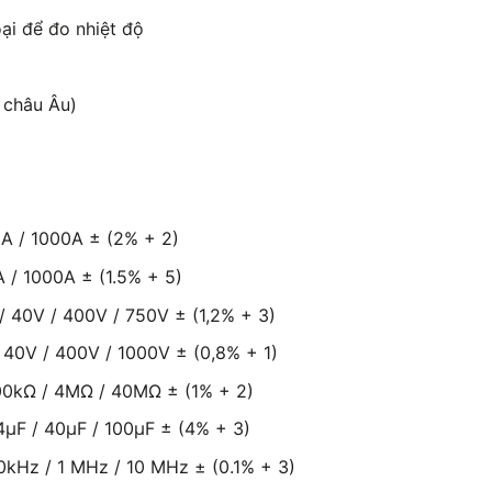
oại để đo nhiệt độ
h châu Âu)
0A / 1000A ± (2% + 2)
 / 1000A ± (1.5% + 5)
/ 40V / 400V / 750V ± (1,2% + 3)
 40V / 400V / 1000V ± (0,8% + 1)
400kΩ / 4MΩ / 40MΩ ± (1% + 2)
 4μF / 40μF / 100μF ± (4% + 3)
10kHz / 1 MHz / 10 MHz ± (0.1% + 3)