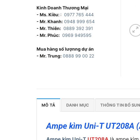
Kinh Doanh Thương Mại
- Ms. Kiều:
:
0977 765 444
- Mr. Khanh:
0948 999 654
- Mr. Thiên:
0889 392 391
- Mr. Phúc:
0969 949595
Mua hàng số lượnng dự án
- Mr. Trung:
0888 99 00 22
MÔ TẢ
DANH MỤC
THÔNG TIN BỔ SU
Ampe kìm Uni-T UT208A 
Ampe kìm Uni-T
UT208A
là ampe kìm 