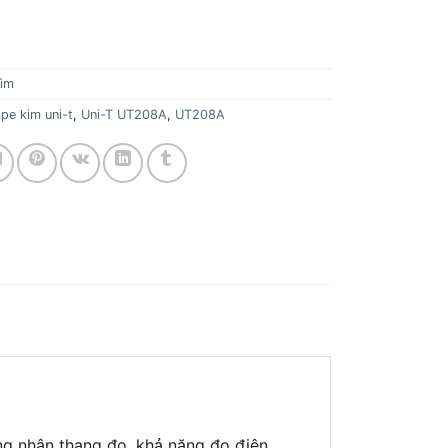
ìm
pe kim uni-t
,
Uni-T UT208A
,
UT208A
g nhận thang đo, khả năng đo điện