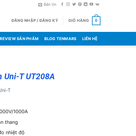
Bản tin
ĐĂNG NHẬP / ĐĂNG KÝ
GIỎ HÀNG
0
REVIEW SẢN PHẨM
BLOG TENMARS
LIÊN HỆ
 Uni-T UT208A
Uni-T
000V/1000A
n thang
o nhiệt độ