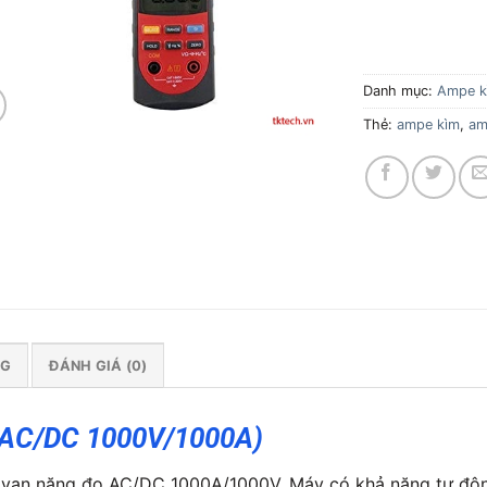
Danh mục:
Ampe k
Thẻ:
ampe kìm
,
am
NG
ĐÁNH GIÁ (0)
(AC/DC 1000V/1000A)
vạn năng đo AC/DC 1000A/1000V. Máy có khả năng tự độn