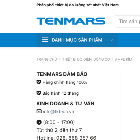
Bỏ
Phân phối thiết bị đo lường tốt nhất Việt Nam
qua
Tìm
nội
kiếm:
dung
DANH MỤC SẢN PHẨM
TRANG CHỦ
/
THIẾT BỊ ĐO ĐIỆN, ĐỘNG CƠ
/
AMPE KÌM
TENMARS ĐẢM BẢO
Hàng chính hãng 100%
Bảo hành 12 tháng
KINH DOANH & TƯ VẤN
info@tktech.vn
(8:00 - 17:00)
Từ: thứ 2 đến thứ 7
Hotline: 028. 668 357 66