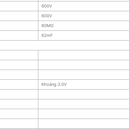
600V
600V
60MΩ
62mF
Khoảng 3.0V