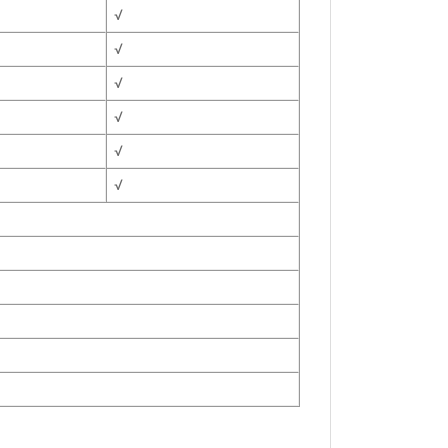
√
√
√
√
√
√