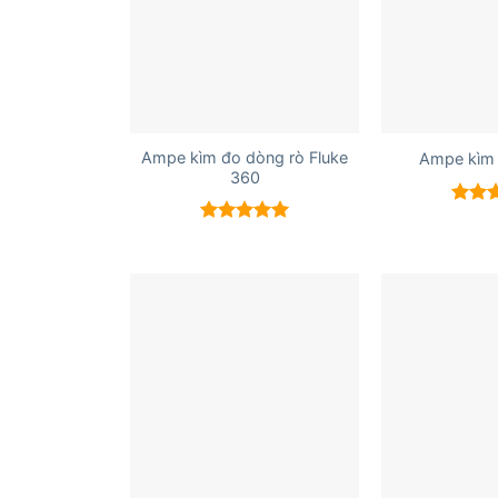
+
+
Ampe kìm đo dòng rò Fluke
Ampe kìm 
360
Được 
hạng
Được xếp
5 sao
hạng
5.00
5 sao
+
+