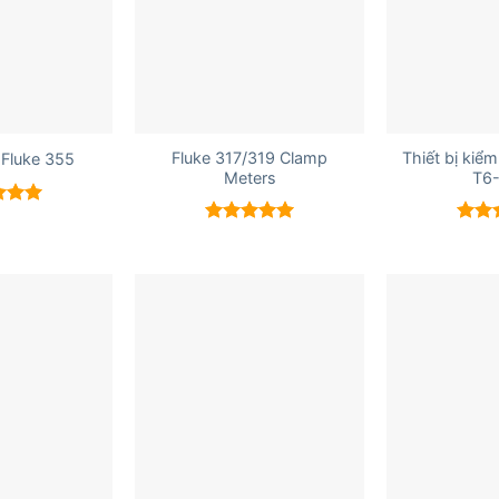
+
+
Fluke 317/319 Clamp
Thiết bị kiểm
Fluke 355
Meters
T6
xếp
5.00
Được xếp
Được
hạng
5.00
hạn
5 sao
5 sao
+
+