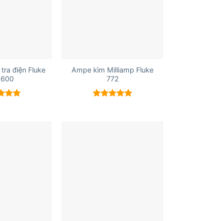
+
 tra điện Fluke
Ampe kìm Milliamp Fluke
-600
772
 xếp
Được xếp
g
5.00
hạng
5.00
5 sao
+