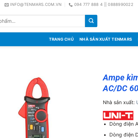
INFO@TENMARS.COM.VN
094 777 888 4 || 0888990022
TRANG CHỦ
NHÀ SẢN XUẤT TENMARS
Ampe kìm
AC/DC 6
Nhà sản xuất:
Dòng điện A
Dòng điện D