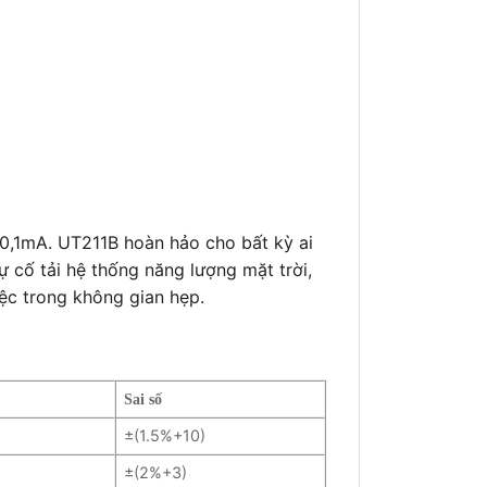
 0,1mA. UT211B hoàn hảo cho bất kỳ ai
ự cố tải hệ thống năng lượng mặt trời,
iệc trong không gian hẹp.
Sai số
±(1.5%+10)
±(2%+3)