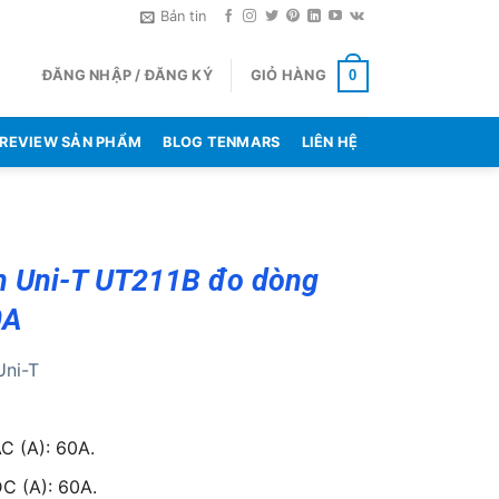
Bản tin
ĐĂNG NHẬP / ĐĂNG KÝ
GIỎ HÀNG
0
REVIEW SẢN PHẨM
BLOG TENMARS
LIÊN HỆ
 Uni-T UT211B đo dòng
0A
Uni-T
C (A): 60A.
C (A): 60A.