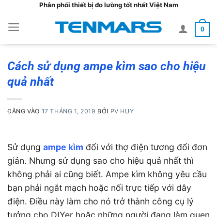
Bỏ
Phân phối thiết bị đo lường tốt nhất Việt Nam
qua
0
nội
dung
Cách sử dụng ampe kìm sao cho hiệu
quả nhất
ĐĂNG VÀO
17 THÁNG 1, 2019
BỞI
PV HUY
Sử dụng
ampe kìm
đối với thợ điện tương đối đơn
giản. Nhưng sử dụng sao cho hiệu quả nhất thì
không phải ai cũng biết. Ampe kìm không yêu cầu
bạn phải ngắt mạch hoặc nối trực tiếp với dây
điện. Điều này làm cho nó trở thành công cụ lý
tưởng cho DIYer hoặc những người đang làm quen