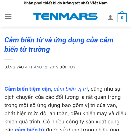
Bỏ
Phân phối thiết bị đo lường tốt nhất Việt Nam
qua
0
nội
dung
Cảm biến từ và ứng dụng của cảm
biến từ trường
ĐĂNG VÀO
4 THÁNG 12, 2019
BỞI
HUY
Cảm biến tiệm cận
,
cảm biến vị trí
, cũng như sự
dịch chuyển của các đối tượng là rất quan trọng
trong một số ứng dụng bao gồm vị trí của van,
phát hiện mức độ, an toàn, điều khiển máy và điều
khiển quá trình. Có nhiều công ty sản xuất cung
cấp
cảm biến từ
được sử dụng trong nhiều ứng