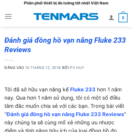
Bỏ
Phân phối thiết bị đo lường tốt nhất Việt Nam
qua
0
nội
dung
Đánh giá đồng hồ vạn năng Fluke 233
Reviews
ĐĂNG VÀO
10 THÁNG 12, 2018
BỞI
PV HUY
Tôi đã sở hữu vạn năng kế
Fluke 233
hơn 1 năm
nay. Qua hơn 1 năm sử dụng, tôi có một số điều
tâm đắc muốn chia sẻ với các bạn. Trong bài viết
“
Đánh giá đồng hồ vạn năng Fluke 233 Reviews
”
này chúng ta sẽ cùng mổ xẻ những ưu nhược
điểm và tính năng hữu ích của loại đồng hồ đo