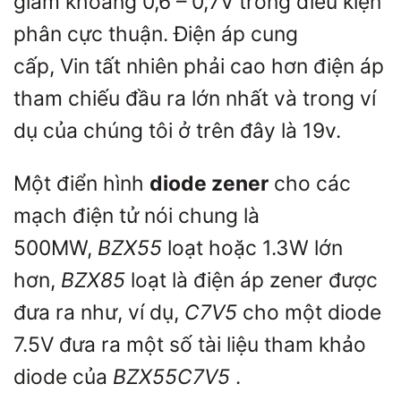
giảm khoảng 0,6 – 0,7V trong điều kiện
phân cực thuận. Điện áp cung
cấp,
Vin
tất nhiên phải cao hơn điện áp
tham chiếu đầu ra lớn nhất và trong ví
dụ của chúng tôi ở trên đây là 19v.
Một điển hình
diode zener
cho các
mạch điện tử nói chung là
500MW,
BZX55
loạt hoặc 1.3W lớn
hơn,
BZX85
loạt là điện áp zener được
đưa ra như, ví dụ,
C7V5
cho một diode
7.5V đưa ra một số tài liệu tham khảo
diode của
BZX55C7V5
.