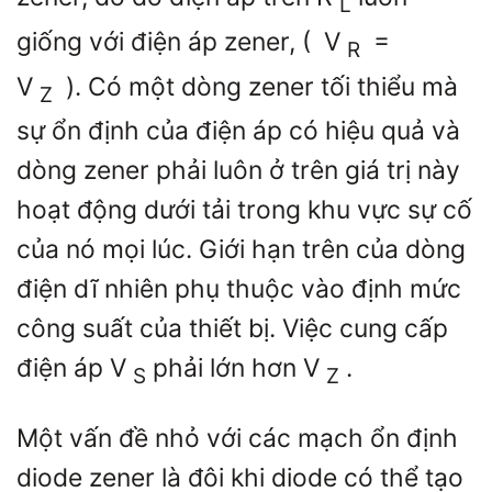
L
giống với điện áp zener, (
V
=
R
V
). Có một dòng zener tối thiểu mà
Z
sự ổn định của điện áp có hiệu quả và
dòng zener phải luôn ở trên giá trị này
hoạt động dưới tải trong khu vực sự cố
của nó mọi lúc. Giới hạn trên của dòng
điện dĩ nhiên phụ thuộc vào định mức
công suất của thiết bị. Việc cung cấp
điện áp
V
phải lớn hơn
V
.
S
Z
Một vấn đề nhỏ với các mạch ổn định
diode zener là đôi khi diode có thể tạo