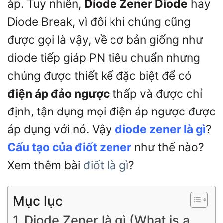
áp. Tuy nhiên,
Diode Zener Diode
hay
Diode Break, vì đôi khi chúng cũng
được gọi là vậy, về cơ bản giống như
diode tiếp giáp PN tiêu chuẩn nhưng
chúng được thiết kế đặc biệt để có
điện áp đảo ngược
thấp và được chỉ
định, tận dụng mọi điện áp ngược được
áp dụng với nó. Vậy
diode zener là gì
?
Cấu tạo của điốt zener
như thế nào?
Xem thêm bài
điốt là gì
?
Mục lục
Diode Zener là gì (What is a