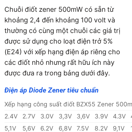
Chuỗi điốt zener 500mW có sẵn từ
khoảng 2,4 đến khoảng 100 volt và
thường có cùng một chuỗi các giá trị
được sử dụng cho loạt điện trở 5%
(E24) với xếp hạng điện áp riêng cho
các điốt nhỏ nhưng rất hữu ích này
được đưa ra trong bảng dưới đây.
Điện áp Diode Zener tiêu chuẩn
Xếp hạng công suất điốt BZX55 Zener 500
2.4V
2.7V
3.0V
3,3V
3,6V
3.9V
4.3V
5,1V
5,6V
6.2V
6,8V
7.5V
8.2V
9,1V