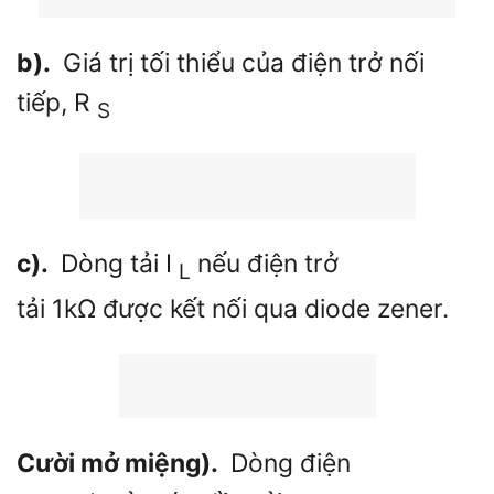
b).
Giá trị tối thiểu của điện trở nối
tiếp,
R
S
c).
Dòng tải
I
nếu điện trở
L
tải
1kΩ
được kết nối qua diode zener.
Cười mở miệng).
Dòng điện