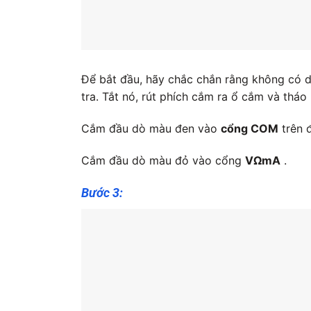
Để bắt đầu, hãy chắc chắn rằng không có
tra. Tắt nó, rút ​​phích cắm ra ổ cắm và tháo 
Cắm đầu dò màu đen vào
cổng COM
trên 
Cắm đầu dò màu đỏ vào cổng
VΩmA
.
Bước 3: