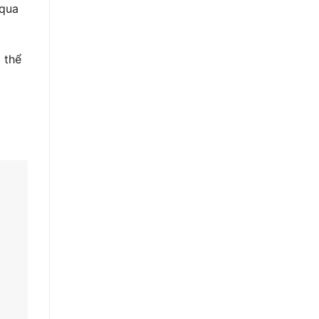
 qua
 thể