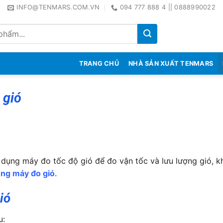
INFO@TENMARS.COM.VN
094 777 888 4 || 0888990022
TRANG CHỦ
NHÀ SẢN XUẤT TENMARS
 gió
 dụng máy đo tốc độ gió để đo vận tốc và lưu lượng gió, 
ng máy đo gió
.
ió
u: