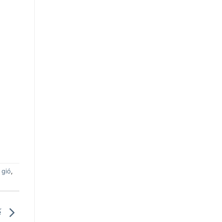
 gió
,
ế