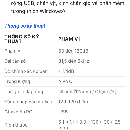
rộng USB, chân vịt, kính chắn gió và phần mềm
tương thích Windows®
Thông số kỹ thuật
THÔNG SỐ KỸ
PHẠM VI
THUẬT
Phạm vi
30 đến 130dB
Dải tần số
31,5 đến 8kHz
Độ chính xác cơ bản
± 1.4dB
Trọng lượng
A và C
Thời gian đáp ứng
Nhanh (125ms) / Chậm (1s)
Đăng nhập vào dữ liệu
129.920 điểm
Giao diện PC
USB
5,1 x 1,1 x 0,9 “(130 x 30 x 25
Kích thước
mm)