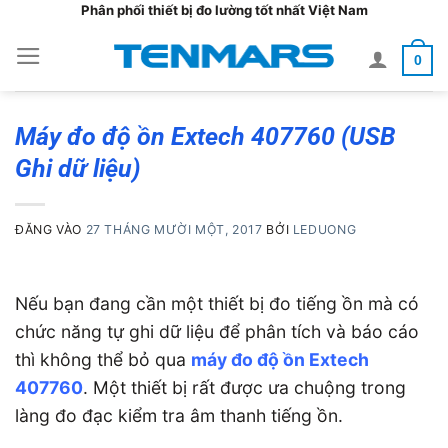
Bỏ
Phân phối thiết bị đo lường tốt nhất Việt Nam
qua
0
nội
dung
Máy đo độ ồn Extech 407760 (USB
Ghi dữ liệu)
ĐĂNG VÀO
27 THÁNG MƯỜI MỘT, 2017
BỞI
LEDUONG
Nếu bạn đang cần một thiết bị đo tiếng ồn mà có
chức năng tự ghi dữ liệu để phân tích và báo cáo
thì không thể bỏ qua
máy đo độ ồn Extech
407760
. Một thiết bị rất được ưa chuộng trong
làng đo đạc kiểm tra âm thanh tiếng ồn.