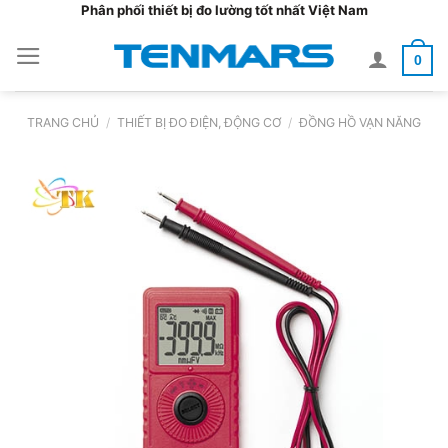
Bỏ
Phân phối thiết bị đo lường tốt nhất Việt Nam
qua
0
nội
dung
TRANG CHỦ
/
THIẾT BỊ ĐO ĐIỆN, ĐỘNG CƠ
/
ĐỒNG HỒ VẠN NĂNG