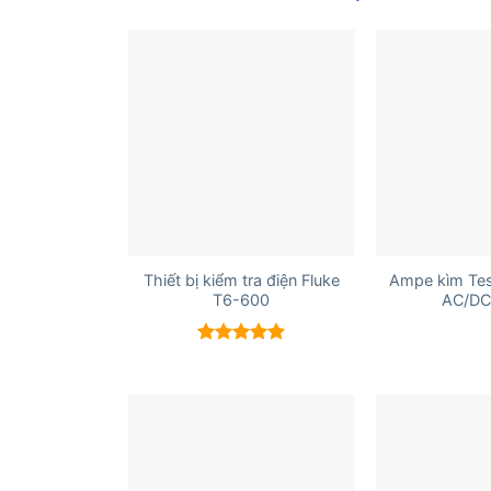
+
+
Thiết bị kiểm tra điện Fluke
Ampe kìm Tes
T6-600
AC/DC
Được xếp
hạng
5.00
5 sao