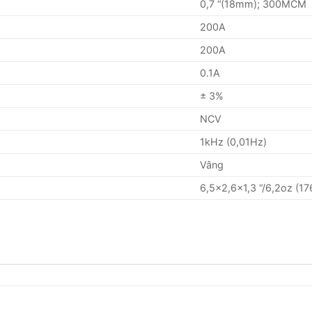
0,7 “(18mm); 300MCM
200A
200A
0.1A
± 3%
NCV
1kHz (0,01Hz)
Vâng
6,5×2,6×1,3 “/6,2oz (17