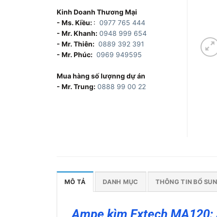
Kinh Doanh Thương Mại
- Ms. Kiều:
:
0977 765 444
- Mr. Khanh:
0948 999 654
- Mr. Thiên:
0889 392 391
- Mr. Phúc:
0969 949595
Mua hàng số lượnng dự án
- Mr. Trung:
0888 99 00 22
MÔ TẢ
DANH MỤC
THÔNG TIN BỔ SU
Ampe kìm Extech MA120: A