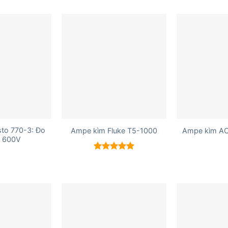
+
+
to 770-3: Đo
Ampe kìm Fluke T5-1000
Ampe kìm AC
 600V
Được xếp
hạng
5.00
5 sao