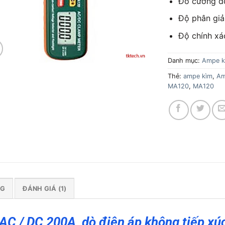
Đo cường độ
Độ phân giải
Độ chính xá
Danh mục:
Ampe k
Thẻ:
ampe kìm
,
Am
MA120
,
MA120
NG
ĐÁNH GIÁ (1)
C / DC 200A, dò điện áp không tiếp xú