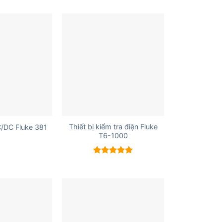
+
Thiết bị kiểm tra điện Fluke
/DC Fluke 381
T6-1000
Được xếp
hạng
5.00
5 sao