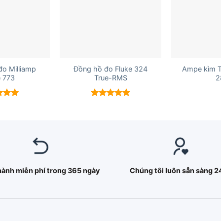
+
+
o Milliamp
Đồng hồ đo Fluke 324
Ampe kìm 
e 773
True-RMS
2
xếp
Được xếp
5.00
hạng
5.00
5 sao
hành miễn phí trong 365 ngày
Chúng tôi luôn sẵn sàng 2