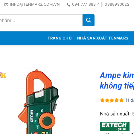
INFO@TENMARS.COM.VN
094 777 888 4 || 0888990022
TRANG CHỦ
NHÀ SẢN XUẤT TENMARS
Ampe kìm
không tiế
(
1
đá
5.00
1
trên 5
dựa trên
Nhà sản xuất:
đánh giá