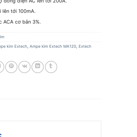
 dòng điện AC lên tới 200A.
 lên tới 100mA.
c ACA cơ bản 3%.
ìm
pe kìm Extech
,
Ampe kìm Extech MA120
,
Extech
c