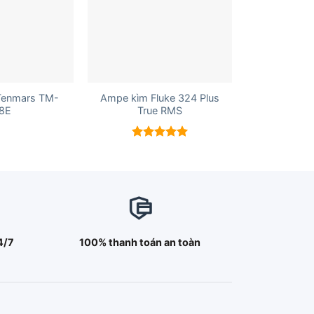
+
Tenmars TM-
Ampe kìm Fluke 324 Plus
8E
True RMS
Được xếp
hạng
5.00
5 sao
4/7
100% thanh toán an toàn