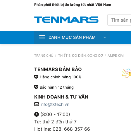
Bỏ
Phân phối thiết bị đo lường tốt nhất Việt Nam
qua
Tìm
nội
kiếm:
dung
DANH MỤC SẢN PHẨM
TRANG CHỦ
/
THIẾT BỊ ĐO ĐIỆN, ĐỘNG CƠ
/
AMPE KÌM
TENMARS ĐẢM BẢO
Hàng chính hãng 100%
Bảo hành 12 tháng
KINH DOANH & TƯ VẤN
info@tktech.vn
(8:00 - 17:00)
Từ: thứ 2 đến thứ 7
Hotline: 028. 668 357 66