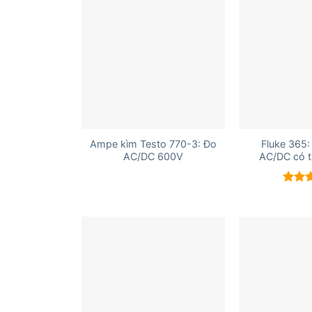
+
+
Ampe kìm Testo 770-3: Đo
Fluke 365
AC/DC 600V
AC/DC có t
Được 
hạng
5 sao