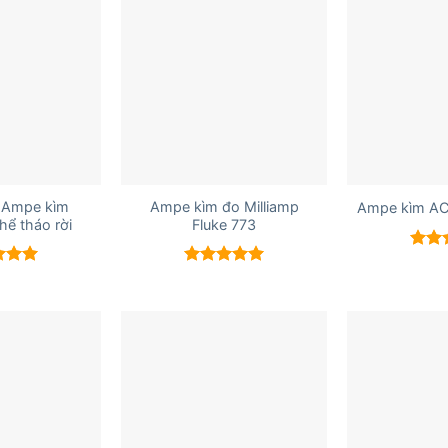
+
+
: Ampe kìm
Ampe kìm đo Milliamp
Ampe kìm AC
hể tháo rời
Fluke 773
Được
hạn
xếp
Được xếp
5 sao
5.00
hạng
5.00
5 sao