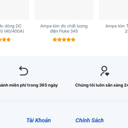
+
+
đo dòng DC
Ampe kìm đo chất lượng
Ampe kìm 
0 (40/400A)
điện Fluke 345
2
xếp
Được xếp
5.00
hạng
5.00
5 sao
hành miễn phí trong 365 ngày
Chúng tôi luôn sẵn sàng 2
Tài Khoản
Chính Sách