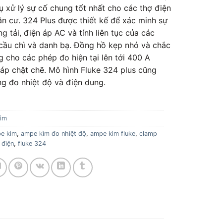
ụ xử lý sự cố chung tốt nhất cho các thợ điện
n cư. 324 Plus được thiết kế để xác minh sự
g tải, điện áp AC và tính liên tục của các
cầu chì và danh bạ. Đồng hồ kẹp nhỏ và chắc
g cho các phép đo hiện tại lên tới 400 A
áp chặt chẽ. Mô hình Fluke 324 plus cũng
g đo nhiệt độ và điện dung.
ìm
e kìm
,
ampe kìm đo nhiệt độ
,
ampe kìm fluke
,
clamp
 điện
,
fluke 324