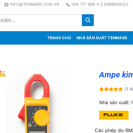
INFO@TENMARS.COM.VN
094 777 888 4 || 0888990022
TRANG CHỦ
NHÀ SẢN XUẤT TENMARS
Ampe kìm
(
1
đá
5.00
1
trên 5
dựa trên
Nhà sản xuất:
đánh giá
Các phép đo RMS