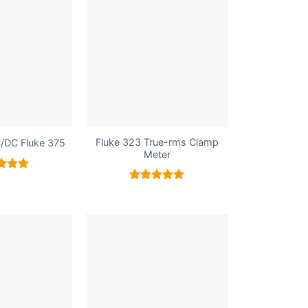
+
Fluke 323 True-rms Clamp
/DC Fluke 375
Meter
 xếp
g
5.00
Được xếp
hạng
5.00
5 sao