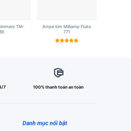
+
Tenmars TM-
Ampe kìm Milliamp Fluke
8E
771
Được xếp
hạng
5.00
5 sao
4/7
100% thanh toán an toàn
Danh mục nổi bật