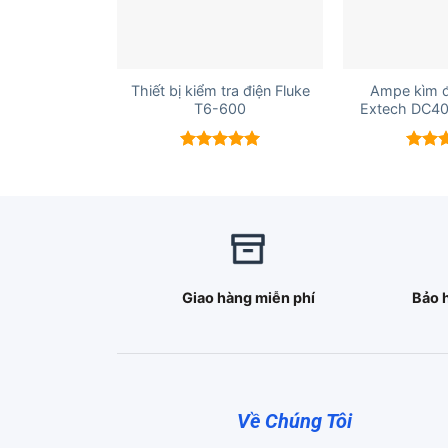
+
+
Thiết bị kiểm tra điện Fluke
Ampe kìm 
T6-600
Extech DC40
Được xếp
Được 
hạng
5.00
hạng
5 sao
5 sao
Giao hàng miễn phí
Bảo 
Về Chúng Tôi