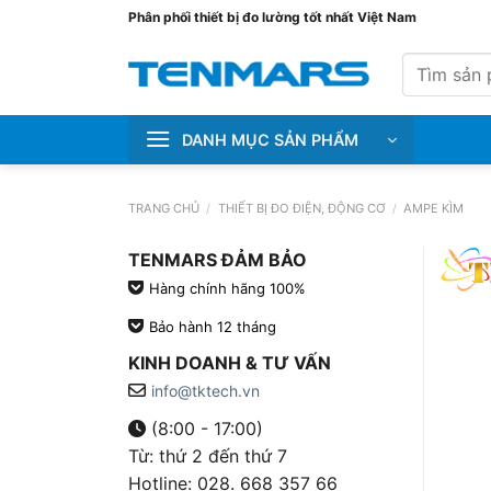
Bỏ
Phân phối thiết bị đo lường tốt nhất Việt Nam
qua
Tìm
nội
kiếm:
dung
DANH MỤC SẢN PHẨM
TRANG CHỦ
/
THIẾT BỊ ĐO ĐIỆN, ĐỘNG CƠ
/
AMPE KÌM
TENMARS ĐẢM BẢO
Hàng chính hãng 100%
Bảo hành 12 tháng
KINH DOANH & TƯ VẤN
info@tktech.vn
(8:00 - 17:00)
Từ: thứ 2 đến thứ 7
Hotline: 028. 668 357 66