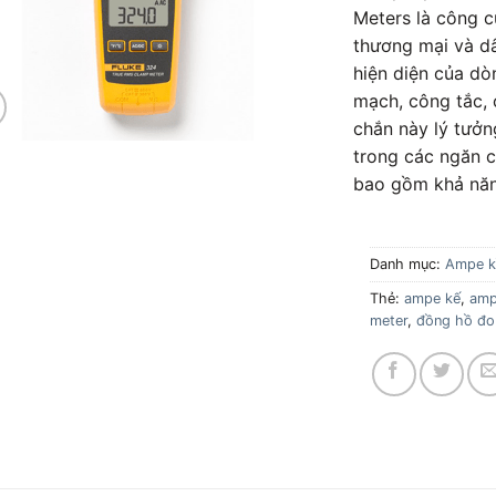
Meters là công c
thương mại và dâ
hiện diện của dòn
mạch, công tắc, 
chắn này lý tưởn
trong các ngăn c
bao gồm khả năn
Danh mục:
Ampe k
Thẻ:
ampe kế
,
amp
meter
,
đồng hồ đo