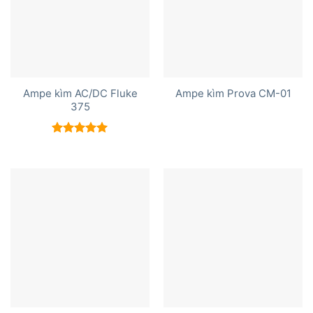
Ampe kìm AC/DC Fluke
Ampe kìm Prova CM-01
375
Được xếp
hạng
5.00
5 sao