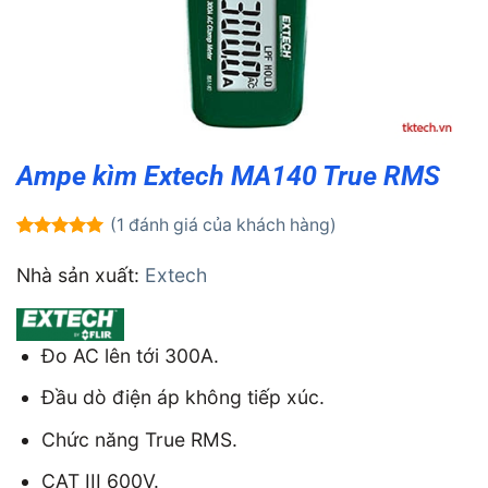
Ampe kìm Extech MA140 True RMS
(
1
đánh giá của khách hàng)
5.00
1
trên 5
dựa trên
Nhà sản xuất:
Extech
đánh giá
Đo AC lên tới 300A.
Đầu dò điện áp không tiếp xúc.
Chức năng True RMS.
CAT III 600V.