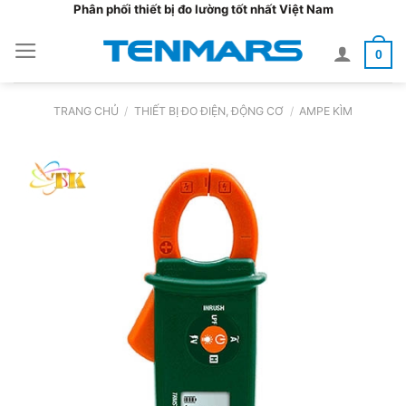
Bỏ
Phân phối thiết bị đo lường tốt nhất Việt Nam
qua
0
nội
dung
TRANG CHỦ
/
THIẾT BỊ ĐO ĐIỆN, ĐỘNG CƠ
/
AMPE KÌM