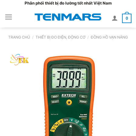
Bỏ
Phân phối thiết bị đo lường tốt nhất Việt Nam
qua
0
nội
dung
TRANG CHỦ
/
THIẾT BỊ ĐO ĐIỆN, ĐỘNG CƠ
/
ĐỒNG HỒ VẠN NĂNG