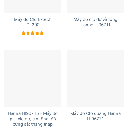
Máy đo Clo Extech
Máy đo clo dư và tổng
CL200
Hanna HI96711
Được xếp
hạng
5.00
5 sao
Hanna HI96745 – Máy đo
Máy đo Clo quang Hanna
pH, clo dư, clo tổng, độ
HI96771
cứng sắt thang thấp