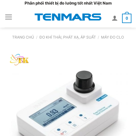
Bỏ
Phân phối thiết bị đo lường tốt nhất Việt Nam
qua
0
nội
dung
TRANG CHỦ
/
ĐO KHÍ THẢI, PHÁT XẠ, ÁP SUẤT
/
MÁY ĐO CLO