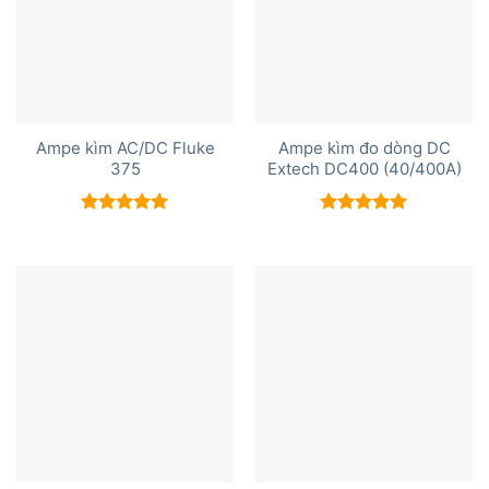
Ampe kìm AC/DC Fluke
Ampe kìm đo dòng DC
375
Extech DC400 (40/400A)
Được xếp
Được xếp
hạng
5.00
hạng
5.00
5 sao
5 sao