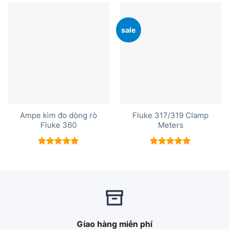
5 sao
5 sao
sale
Ampe kìm đo dòng rò
Fluke 317/319 Clamp
Fluke 360
Meters
Được xếp
Được xếp
hạng
5.00
hạng
5.00
5 sao
5 sao
Giao hàng miễn phí