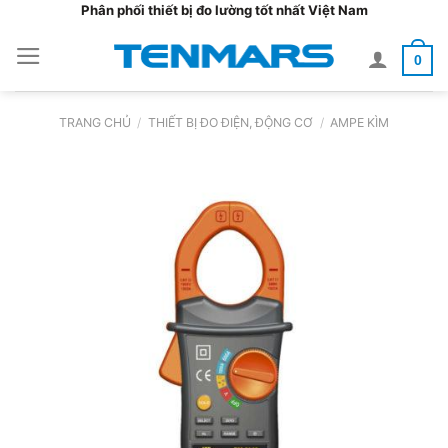
Bỏ
Phân phối thiết bị đo lường tốt nhất Việt Nam
qua
0
nội
dung
TRANG CHỦ
/
THIẾT BỊ ĐO ĐIỆN, ĐỘNG CƠ
/
AMPE KÌM