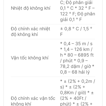
C; Độ phân giải
Nhiệt độ không khí
0,1 ° C * 32 ° F –
122 ° F; Độ phân
giải 0,1 ° F
Độ chính xác nhiệt
± 0,8 ° C / 1,5 °
độ không khí
F
* 0,4 – 35 m / s
* 1,4 – 126 km /
h * 80 – 6895 ft
Vận tốc không khí
/ phút * 0,9 –
78,2 dặm / giờ *
0,8 – 68 hải lý
* ± (2% + 0,2m /
s) * ± (2% +
0,8Km / giờ) * ±
Độ chính xác vận tốc
(2% + 40Ft /
không khí
phút) * ± (2% +