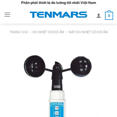
Bỏ
Phân phối thiết bị đo lường tốt nhất Việt Nam
qua
0
nội
dung
TRANG CHỦ
/
ĐO NHIỆT ĐỘ ĐỘ ẨM
/
MÁY ĐO NHIỆT ĐỘ ĐỘ ẨM