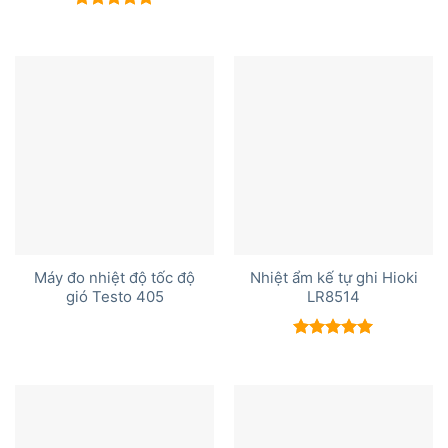
Được xếp
hạng
5.00
5 sao
Máy đo nhiệt độ tốc độ
Nhiệt ẩm kế tự ghi Hioki
gió Testo 405
LR8514
Được xếp
hạng
5.00
5 sao