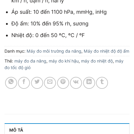
km / h, dặm / h, hải lý
Áp suất: 10 đến 1100 hPa, mmHg, inHg
Độ ẩm: 10% đến 95% rh, sương
Nhiệt độ: 0 đến 50 ºC, ºC / ºF
Danh mục:
Máy đo môi trường đa năng
,
Máy đo nhiệt độ độ ẩm
Thẻ:
máy đo đa năng
,
máy đo khí hậu
,
máy đo nhiệt độ
,
máy
đo tốc độ gió
MÔ TẢ