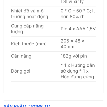
LSI vi xử lý
Nhiệt độ và môi
0 ° C – 50 ° C; Ít
trường hoạt động
hơn 80% rh
Cung cấp năng
Pin 4 x AAA 1,5V
lượng
205 x 48 x
Kích thước (mm)
40mm
Cân nặng
182g với pin
* 1 x Hướng dẫn
Đóng gói
sử dụng * 1 x
Hộp đựng cứng
SẢN PHẨM TƯƠNG TỰ