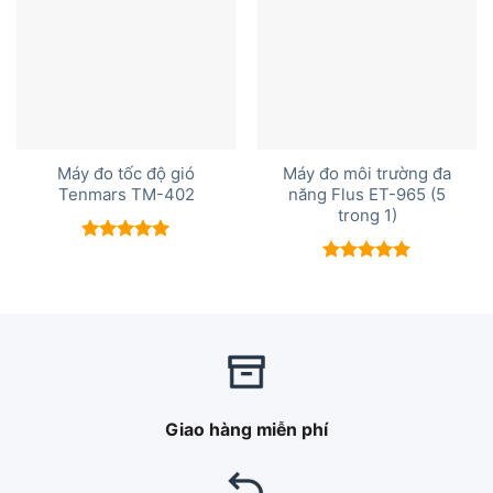
Máy đo tốc độ gió
Máy đo môi trường đa
Tenmars TM-402
năng Flus ET-965 (5
trong 1)
Được xếp
hạng
5.00
Được xếp
5 sao
hạng
5.00
5 sao
Giao hàng miễn phí