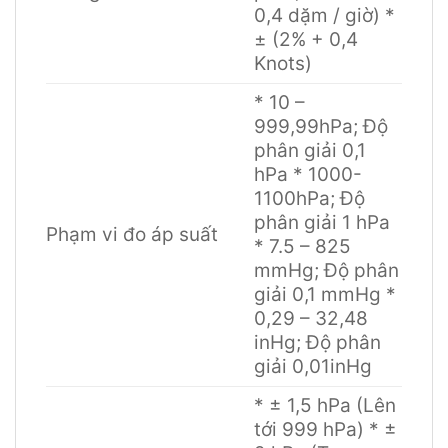
0,4 dặm / giờ) *
± (2% + 0,4
Knots)
* 10 –
999,99hPa; Độ
phân giải 0,1
hPa * 1000-
1100hPa; Độ
phân giải 1 hPa
Phạm vi đo áp suất
* 7.5 – 825
mmHg; Độ phân
giải 0,1 mmHg *
0,29 – 32,48
inHg; Độ phân
giải 0,01inHg
* ± 1,5 hPa (Lên
tới 999 hPa) * ±