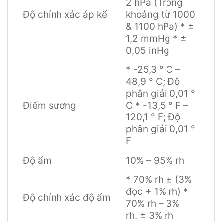
2 hPa (Trong
Độ chính xác áp kế
khoảng từ 1000
& 1100 hPa) * ±
1,2 mmHg * ±
0,05 inHg
* -25,3 ° C –
48,9 ° C; Độ
phân giải 0,01 °
Điểm sương
C * -13,5 ° F –
120,1 ° F; Độ
phân giải 0,01 °
F
Độ ẩm
10% – 95% rh
* 70% rh ± (3%
đọc + 1% rh) *
Độ chính xác độ ẩm
70% rh – 3%
rh. ± 3% rh