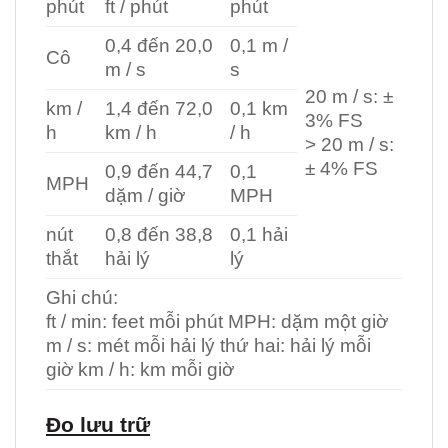
phút
ft / phút
phút
0,4 đến 20,0
0,1 m /
Cô
m / s
s
20 m / s: ±
km /
1,4 đến 72,0
0,1 km
3% FS
h
km / h
/ h
> 20 m / s:
± 4% FS
0,9 đến 44,7
0,1
MPH
dặm / giờ
MPH
nút
0,8 đến 38,8
0,1 hải
thắt
hải lý
lý
Ghi chú:
ft / min: feet mỗi phút MPH: dặm một giờ
m / s: mét mỗi hải lý thứ hai: hải lý mỗi
giờ km / h: km mỗi giờ
Đo lưu trữ