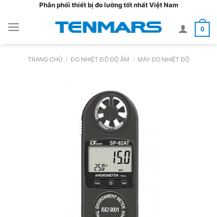
Bỏ
Phân phối thiết bị đo lường tốt nhất Việt Nam
qua
0
nội
dung
TRANG CHỦ
/
ĐO NHIỆT ĐỘ ĐỘ ẨM
/
MÁY ĐO NHIỆT ĐỘ