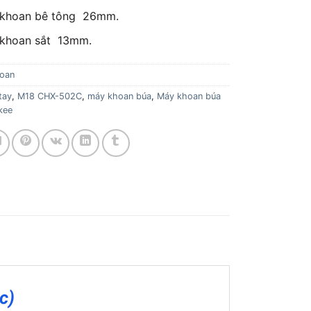
 khoan bê tông 26mm.
 khoan sắt 13mm.
oan
tay
,
M18 CHX-502C
,
máy khoan búa
,
Máy khoan búa
kee
c)