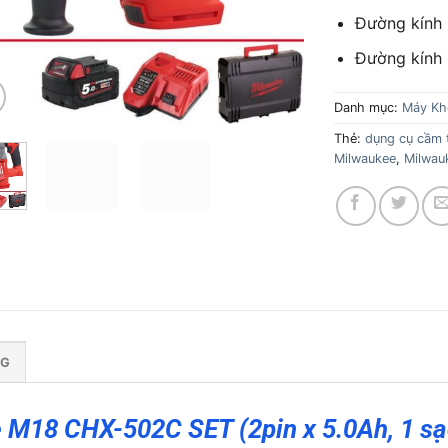
Đường kính
Đường kính
Danh mục:
Máy Kh
Thẻ:
dụng cụ cầm 
Milwaukee
,
Milwau
NG
M18 CHX-502C SET (2pin x 5.0Ah, 1 sạ