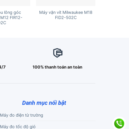
+
bu lông góc
Máy vặn vít Milwaukee M18
 M12 FIR12-
FID2-502C
02C
4/7
100% thanh toán an toàn
Danh mục nổi bật
Máy đo điện từ trường
Máy đo tốc độ gió