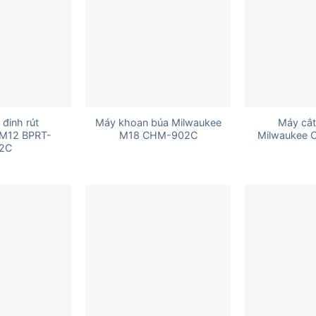
+
+
đinh rút
Máy khoan búa Milwaukee
Máy cắt
 M12 BPRT-
M18 CHM-902C
Milwaukee 
2C