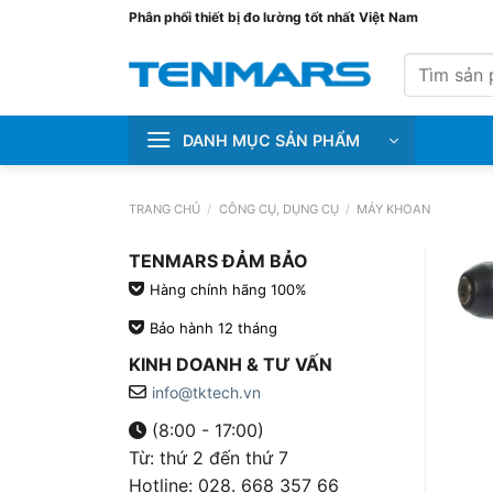
Bỏ
Phân phối thiết bị đo lường tốt nhất Việt Nam
qua
Tìm
nội
kiếm:
dung
DANH MỤC SẢN PHẨM
TRANG CHỦ
/
CÔNG CỤ, DỤNG CỤ
/
MÁY KHOAN
TENMARS ĐẢM BẢO
Hàng chính hãng 100%
Bảo hành 12 tháng
KINH DOANH & TƯ VẤN
info@tktech.vn
(8:00 - 17:00)
Từ: thứ 2 đến thứ 7
Hotline: 028. 668 357 66