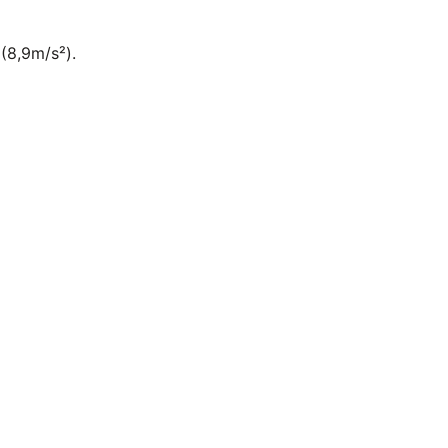
(8,9m/s²).