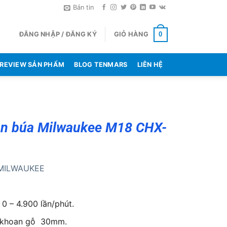
Bản tin
ĐĂNG NHẬP / ĐĂNG KÝ
GIỎ HÀNG
0
REVIEW SẢN PHẨM
BLOG TENMARS
LIÊN HỆ
n búa Milwaukee M18 CHX-
MILWAUKEE
0 – 4.900 lần/phút.
 khoan gỗ 30mm.