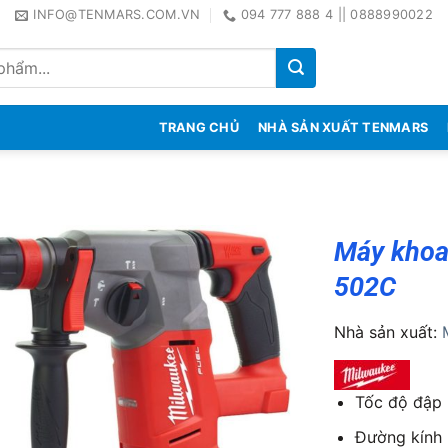
INFO@TENMARS.COM.VN
094 777 888 4 || 0888990022
TRANG CHỦ
NHÀ SẢN XUẤT TENMARS
Máy khoa
502C
Nhà sản xuất:
Tốc độ đập 
Đường kính