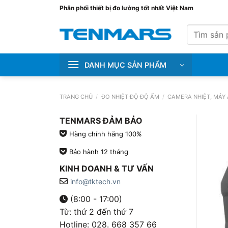
Bỏ
Phân phối thiết bị đo lường tốt nhất Việt Nam
qua
Tìm
nội
kiếm:
dung
DANH MỤC SẢN PHẨM
TRANG CHỦ
/
ĐO NHIỆT ĐỘ ĐỘ ẨM
/
CAMERA NHIỆT, MÁY 
TENMARS ĐẢM BẢO
Hàng chính hãng 100%
Bảo hành 12 tháng
KINH DOANH & TƯ VẤN
info@tktech.vn
(8:00 - 17:00)
Từ: thứ 2 đến thứ 7
Hotline: 028. 668 357 66