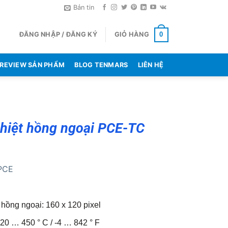
Bản tin
ĐĂNG NHẬP / ĐĂNG KÝ
GIỎ HÀNG
0
REVIEW SẢN PHẨM
BLOG TENMARS
LIÊN HỆ
hiệt hồng ngoại PCE-TC
PCE
 hồng ngoại: 160 x 120 pixel
-20 … 450 ° C / -4 … 842 ° F