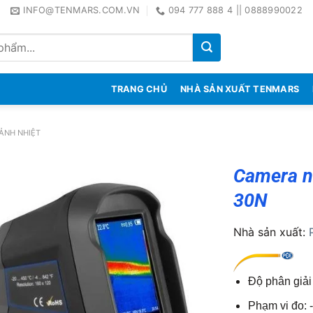
INFO@TENMARS.COM.VN
094 777 888 4 || 0888990022
TRANG CHỦ
NHÀ SẢN XUẤT TENMARS
ẢNH NHIỆT
Camera n
30N
Nhà sản xuất:
Độ phân giải
Phạm vi đo: 