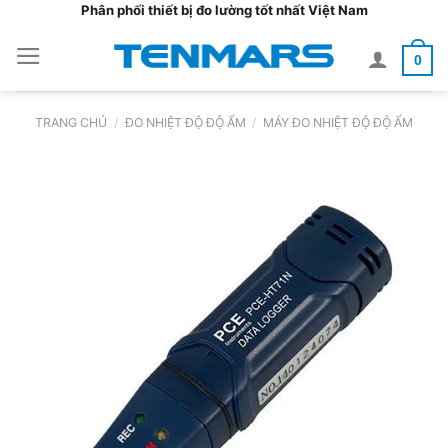
Bỏ
Phân phối thiết bị đo lường tốt nhất Việt Nam
qua
0
nội
dung
TRANG CHỦ
/
ĐO NHIỆT ĐỘ ĐỘ ẨM
/
MÁY ĐO NHIỆT ĐỘ ĐỘ ẨM