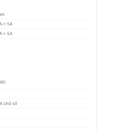
ảm
 A:> 5A
 A:> 5A
(W)
 4 chữ số