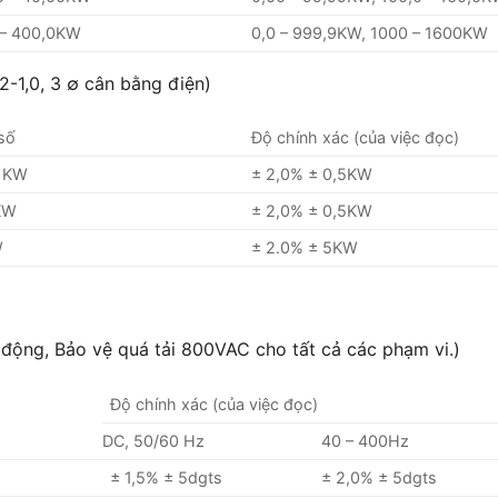
 – 400,0KW
0,0 – 999,9KW, 1000 – 1600KW
2-1,0, 3 ∅ cân bằng điện)
 số
Độ chính xác (của việc đọc)
1KW
± 2,0% ± 0,5KW
KW
± 2,0% ± 0,5KW
W
± 2.0% ± 5KW
 động, Bảo vệ quá tải 800VAC cho tất cả các phạm vi.)
Độ chính xác (của việc đọc)
DC, 50/60 Hz
40 – 400Hz
± 1,5% ± 5dgts
± 2,0% ± 5dgts