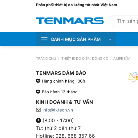
Bỏ
Phân phối thiết bị đo lường tốt nhất Việt Nam
qua
Tìm
nội
kiếm:
dung
DANH MỤC SẢN PHẨM
TRANG CHỦ
/
THIẾT BỊ ĐO ĐIỆN, ĐỘNG CƠ
/
AMPE KÌM
TENMARS ĐẢM BẢO
Hàng chính hãng 100%
Bảo hành 12 tháng
KINH DOANH & TƯ VẤN
info@tktech.vn
(8:00 - 17:00)
Từ: thứ 2 đến thứ 7
Hotline: 028. 668 357 66