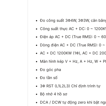
Đo công suất 3Φ4W, 3Φ3W, cân bằn
Công suất thực AC + DC: 0 ~ 1200
Điện áp AC + DC (True RMS): 0 ~ 6
Dòng điện AC + DC (True RMS): 0 
AC + DC 1200KW (1Φ), AC + DC 20
Màn hình kép V + Hz, A + Hz, W + P
Đo góc pha
Đo tần số
3Φ RST (L1L2L3) Chỉ định trình tự
Bộ nhớ 4 hồ sơ
DCA / DCW tự động zero khi bật ng