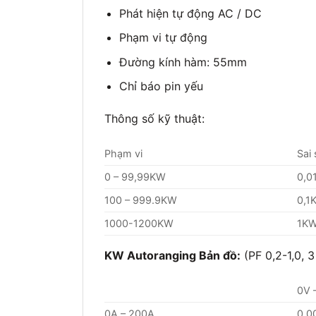
Phát hiện tự động AC / DC
Phạm vi tự động
Đường kính hàm: 55mm
Chỉ báo pin yếu
Thông số kỹ thuật:
Phạm vi
Sai
0 – 99,99KW
0,0
100 – 999.9KW
0,1
1000-1200KW
1K
KW Autoranging Bản đồ:
(PF 0,2-1,0, 
0V 
0A – 200A
0,0