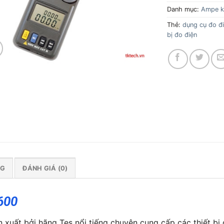
Danh mục:
Ampe k
Thẻ:
dụng cụ đo đ
bị đo điện
NG
ĐÁNH GIÁ (0)
600
uất bởi hãng Tes nổi tiếng chuyên cung cấp các thiết bị 