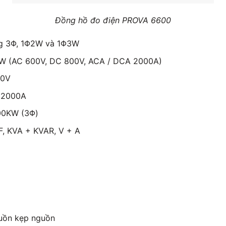
Đồng hồ đo điện PROVA 6600
g 3Φ, 1Φ2W và 1Φ3W
KW (AC 600V, DC 800V, ACA / DCA 2000A)
00V
~ 2000A
00KW (3Φ)
F, KVA + KVAR, V + A
uồn kẹp nguồn