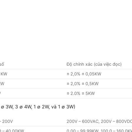
 số
Độ chính xác (của việc đọc)
1KW
± 2,0% ± 0,05KW
KW
± 2,0% ± 0,5KW
W
± 2.0% ± 5KW
3 ∅ 3W, 3 ∅ 4W, 1 ∅ 2W, và 1 ∅ 3W)
– 200V
200V – 600VAC, 200V – 800VD
0 – 40,00KW
0,00 – 99,99KW, 100,0 – 160,0