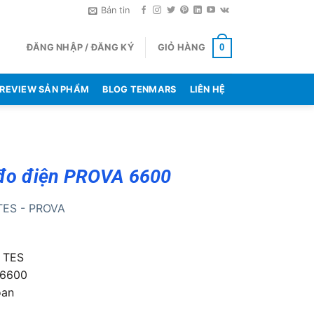
Bản tin
ĐĂNG NHẬP / ĐĂNG KÝ
GIỎ HÀNG
0
REVIEW SẢN PHẨM
BLOG TENMARS
LIÊN HỆ
đo điện PROVA 6600
TES - PROVA
: TES
 6600
oan