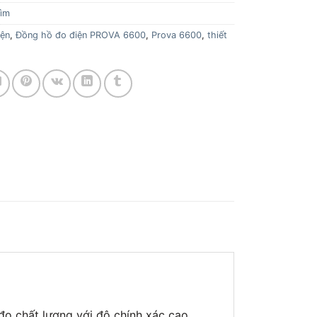
ìm
iện
,
Đồng hồ đo điện PROVA 6600
,
Prova 6600
,
thiết
đo chất lượng với độ chính xác cao