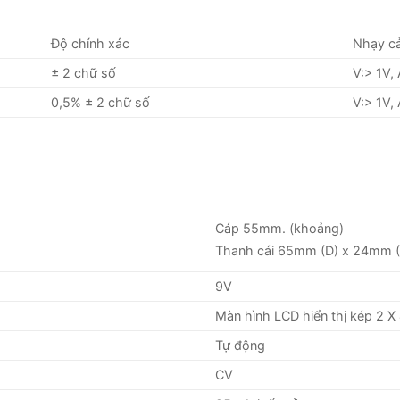
Độ chính xác
Nhạy c
± 2 chữ số
V:> 1V,
0,5% ± 2 chữ số
V:> 1V,
Cáp 55mm. (khoảng)
Thanh cái 65mm (D) x 24mm 
9V
Màn hình LCD hiển thị kép 2 X
Tự động
CV