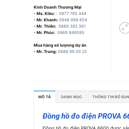
Kinh Doanh Thương Mại
- Ms. Kiều:
:
0977 765 444
- Mr. Khanh:
0948 999 654
- Mr. Thiên:
0889 392 391
- Mr. Phúc:
0969 949595
Mua hàng số lượnng dự án
- Mr. Trung:
0888 99 00 22
MÔ TẢ
DANH MỤC
THÔNG TIN BỔ SU
Đồng hồ đo điện PROVA 6
Đồng hồ đo điện PROVA 6600 được sản x