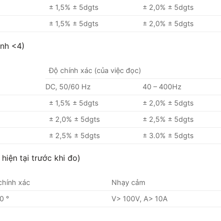
± 1,5% ± 5dgts
± 2,0% ± 5dgts
± 1,5% ± 5dgts
± 2,0% ± 5dgts
nh <4)
Độ chính xác (của việc đọc)
DC, 50/60 Hz
40 – 400Hz
± 1,5% ± 5dgts
± 2,0% ± 5dgts
± 2,0% ± 5dgts
± 2,5% ± 5dgts
± 2,5% ± 5dgts
± 3.0% ± 5dgts
hiện tại trước khi đo)
chính xác
Nhạy cảm
0 °
V> 100V, A> 10A