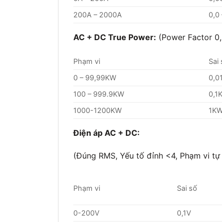
200A – 2000A
0,0
AC + DC True Power:
(Power Factor 0,
Phạm vi
Sai
0 – 99,99KW
0,0
100 – 999.9KW
0,1
1000-1200KW
1K
Điện áp AC + DC:
(Đúng RMS, Yếu tố đỉnh <4, Phạm vi tự
Phạm vi
Sai số
0-200V
0,1V