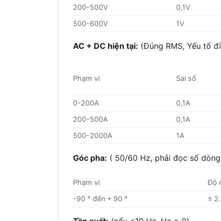
200-500V
0,1V
500-600V
1V
AC + DC hiện tại:
(Đúng RMS, Yếu tố đỉ
Phạm vi
Sai số
0-200A
0,1A
200-500A
0,1A
500-2000A
1A
Góc pha:
( 50/60 Hz, phải đọc số dòng 
Phạm vi
Độ 
-90 ° đến + 90 °
± 2.
Tần suất:
(nếu <10 Hz, Hz = 0)