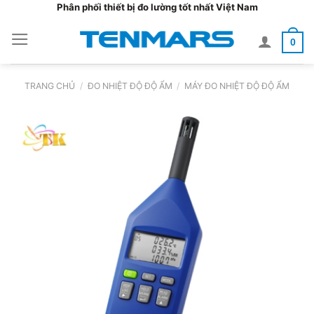
Bỏ
Phân phối thiết bị đo lường tốt nhất Việt Nam
qua
0
nội
dung
TRANG CHỦ
/
ĐO NHIỆT ĐỘ ĐỘ ẨM
/
MÁY ĐO NHIỆT ĐỘ ĐỘ ẨM