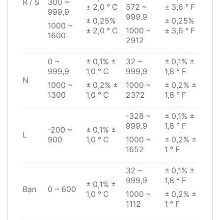
300 ~
R / S
± 2,0 ° C
572 ~
± 3,6 ° F
999,9
999.9
± 0,25%
± 0,25%
1000 ~
± 2,0 ° C
1000 ~
± 3,6 ° F
1600
2912
0 ~
± 0,1% ±
32 ~
± 0,1% ±
999,9
1,0 ° C
999,9
1,8 ° F
N
1000 ~
± 0,2% ±
1000 ~
± 0,2% ±
1300
1,0 ° C
2372
1,8 ° F
-328 ~
± 0,1% ±
999.9
1,8 ° F
-200 ~
± 0,1% ±
L
1000 ~
± 0,2% ±
900
1,0 ° C
1652
1 ° F
32 ~
± 0,1% ±
999,9
1,8 ° F
± 0,1% ±
Bạn
0 ~ 600
1000 ~
± 0,2% ±
1,0 ° C
1112
1 ° F