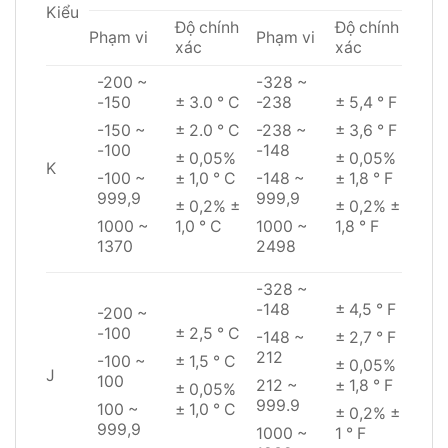
Kiểu
Độ chính
Độ chính
Phạm vi
Phạm vi
xác
xác
-200 ~
-328 ~
-150
± 3.0 ° C
-238
± 5,4 ° F
-150 ~
± 2.0 ° C
-238 ~
± 3,6 ° F
-100
-148
± 0,05%
± 0,05%
K
-100 ~
± 1,0 ° C
-148 ~
± 1,8 ° F
999,9
999,9
± 0,2% ±
± 0,2% ±
1000 ~
1,0 ° C
1000 ~
1,8 ° F
1370
2498
-328 ~
-148
± 4,5 ° F
-200 ~
-100
± 2,5 ° C
-148 ~
± 2,7 ° F
212
-100 ~
± 1,5 ° C
± 0,05%
J
100
212 ~
± 1,8 ° F
± 0,05%
999.9
100 ~
± 1,0 ° C
± 0,2% ±
999,9
1000 ~
1 ° F