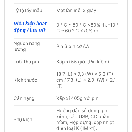
Tỷ lệ lấy mẫu
Một lần mỗi 2 giây
Điều kiện hoạt
0 ° C ~ 50 ° C <80% rh, -10 °
động / lưu trữ
C ~ 60 ° C <70% rh
Nguồn năng
Pin 6 pin cỡ AA
lượng
Tuổi thọ pin
Xấp xỉ 55 giờ. (Pin kiềm)
18,7 (L) × 7,3 (W) × 5,3 (T)
Kích thước
cm / 7,3, (L) × 2.9, (W) × 2.1,
(T)
Cân nặng
Xấp xỉ 405g với pin
Hướng dẫn sử dụng, pin
kiềm, cáp USB, CD phần
Phụ kiện
mềm, Hộp đựng, cặp nhiệt
điện loại K (1M x1).