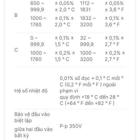
600 ~
± 0,05%
1112 ~
± 0,05%
999,9
± 2,0 ° C
1831
± 3,6 ° F
B
1000 ~
± 0,1% ±
1832 ~
± 0,1% ±
1760
2,0 ° C
3200
3,6 ° F
0 ~
± 0,1% ±
32 ~
± 0,1% ±
999,9
1,5 ° C
999,9
2,7 ° F
C
1000 ~
± 0,2% ±
1000 ~
± 0,2% ±
1760
1,5 ° C
3200
2,7 ° F
0,01% số đọc + 0,1 ° C mỗi °
C (0,2 ° F mỗi ° F ) ngoài
Hệ số nhiệt độ
phạm vi
quy định +18 ° C đến 28 °
C (+64 ° F đến +82 ° F )
Bảo vệ đầu vào
biệt lập
P-p 350V
giữa hai đầu vào
bất kỳ