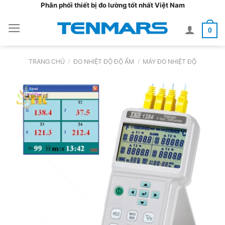
Bỏ
Phân phối thiết bị đo lường tốt nhất Việt Nam
qua
0
nội
dung
TRANG CHỦ
/
ĐO NHIỆT ĐỘ ĐỘ ẨM
/
MÁY ĐO NHIỆT ĐỘ