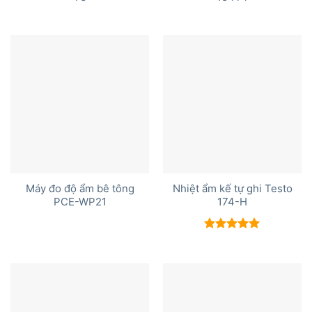
Máy đo độ ẩm bê tông
Nhiệt ẩm kế tự ghi Testo
PCE-WP21
174-H
Được xếp
hạng
5.00
5 sao