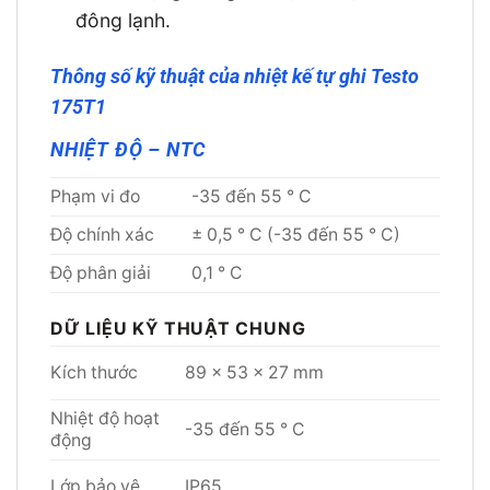
đông lạnh.
Thông số kỹ thuật của nhiệt kế tự ghi Testo
175T1
NHIỆT ĐỘ – NTC
Phạm vi đo
-35 đến 55 ° C
Độ chính xác
± 0,5 ° C (-35 đến 55 ° C)
Độ phân giải
0,1 ° C
DỮ LIỆU KỸ THUẬT CHUNG
Kích thước
89 x 53 x 27 mm
Nhiệt độ hoạt
-35 đến 55 ° C
động
Lớp bảo vệ
IP65