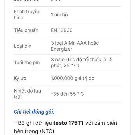
Kênh truyền
1 nội bộ
hình
Tiêu chuẩn
EN 12830
3 loại AIMn AAA hoặc
Loại pin
Energizer
3 năm (tốc độ tối thiểu là 15
Tuổi thọ pin
phút, 25 ° C)
Ký ức
1.000.000 giá trị đo
Nhiệt độ lưu
-35 đến 55 ° C
trữ
Chi tiết đóng gói:
– Bộ ghi dữ liệu
testo 175T1
với cảm biến
bên trong (NTC).