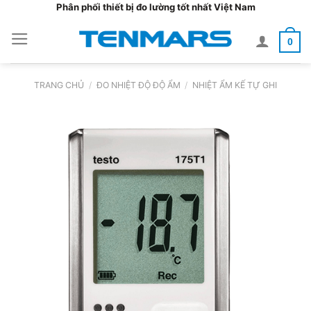
Bỏ
Phân phối thiết bị đo lường tốt nhất Việt Nam
qua
0
nội
dung
TRANG CHỦ
/
ĐO NHIỆT ĐỘ ĐỘ ẨM
/
NHIỆT ẨM KẾ TỰ GHI