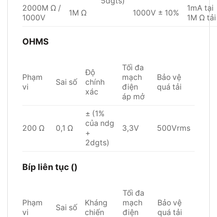
5dgts)
2000M Ω /
1mA tại
1M Ω
1000V ± 10%
1000V
1M Ω tải
OHMS
Tối đa
Độ
Phạm
mạch
Bảo vệ
Sai số
chính
vi
điện
quá tải
xác
áp mở
± (1%
của ndg
200 Ω
0,1 Ω
3,3V
500Vrms
+
2dgts)
Bíp liên tục ()
Tối đa
Phạm
Kháng
mạch
Bảo vệ
Sai số
vi
chiến
điện
quá tải