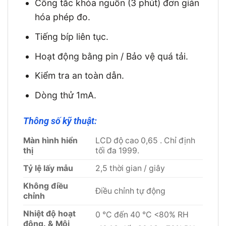
Công tắc khóa nguồn (3 phút) đơn giản
hóa phép đo.
Tiếng bíp liên tục.
Hoạt động bằng pin / Bảo vệ quá tải.
Kiểm tra an toàn dẫn.
Dòng thử 1mA.
Thông số kỹ thuật:
Màn hình hiển
LCD độ cao 0,65 . Chỉ định
thị
tối đa 1999.
Tỷ lệ lấy mẫu
2,5 thời gian / giây
Không điều
Điều chỉnh tự động
chỉnh
Nhiệt độ hoạt
0 ℃ đến 40 ℃ <80% RH
động. & Môi