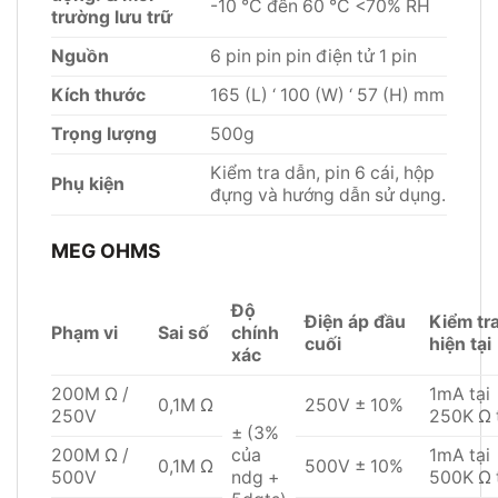
-10 ℃ đến 60 ℃ <70% RH
trường lưu trữ
Nguồn
6 pin pin pin điện tử 1 pin
Kích thước
165 (L) ‘ 100 (W) ‘ 57 (H) mm
Trọng lượng
500g
Kiểm tra dẫn, pin 6 cái, hộp
Phụ kiện
đựng và hướng dẫn sử dụng.
MEG OHMS
Độ
Điện áp đầu
Kiểm tr
Phạm vi
Sai số
chính
cuối
hiện tại
xác
200M Ω /
1mA tại
0,1M Ω
250V ± 10%
250V
250K Ω 
± (3%
200M Ω /
của
1mA tại
0,1M Ω
500V ± 10%
500V
ndg +
500K Ω 