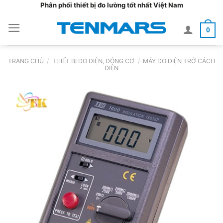
Bỏ
Phân phối thiết bị đo lường tốt nhất Việt Nam
qua
0
nội
dung
TRANG CHỦ
/
THIẾT BỊ ĐO ĐIỆN, ĐỘNG CƠ
/
MÁY ĐO ĐIỆN TRỞ CÁCH
ĐIỆN