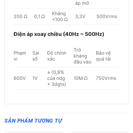
áp mở
Kháng
200 Ω
0,1 Ω
3,3V
500Vrms
<100 Ω
Điện áp xoay chiều (40Hz ~ 500Hz)
Trở
Phạm
Sai
Độ chính
Bảo vệ
kháng
vi
số
xác
quá tải
đầu vào
± (0,8%
600V
1V
của ndg
10M Ω
750Vrms
+ 3dgts)
SẢN PHẨM TƯƠNG TỰ