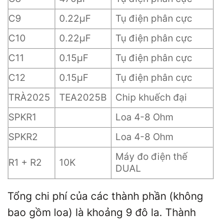
C9
0.22µF
Tụ điện phân cực
C10
0.22µF
Tụ điện phân cực
C11
0.15µF
Tụ điện phân cực
C12
0.15µF
Tụ điện phân cực
TRÀ2025
TEA2025B
Chip khuếch đại
SPKR1
Loa 4-8 Ohm
SPKR2
Loa 4-8 Ohm
Máy đo điện thế
R1 + R2
10K
DUAL
Tổng chi phí của các thành phần (không
bao gồm loa) là khoảng 9 đô la. Thành