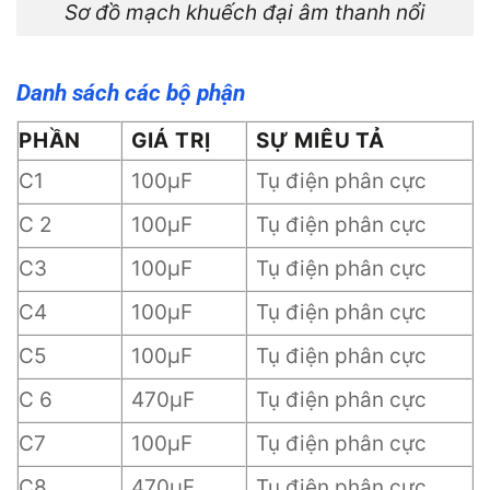
Sơ đồ mạch khuếch đại âm thanh nổi
Danh sách các bộ phận
PHẦN
GIÁ TRỊ
SỰ MIÊU TẢ
C1
100µF
Tụ điện phân cực
C 2
100µF
Tụ điện phân cực
C3
100µF
Tụ điện phân cực
C4
100µF
Tụ điện phân cực
C5
100µF
Tụ điện phân cực
C 6
470µF
Tụ điện phân cực
C7
100µF
Tụ điện phân cực
C8
470µF
Tụ điện phân cực