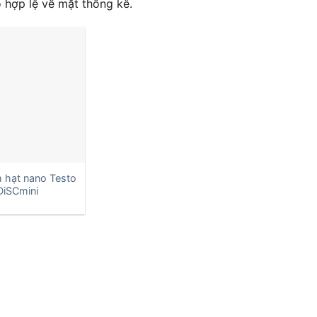
 hợp lệ về mặt thống kê.
 hạt nano Testo
DiSCmini