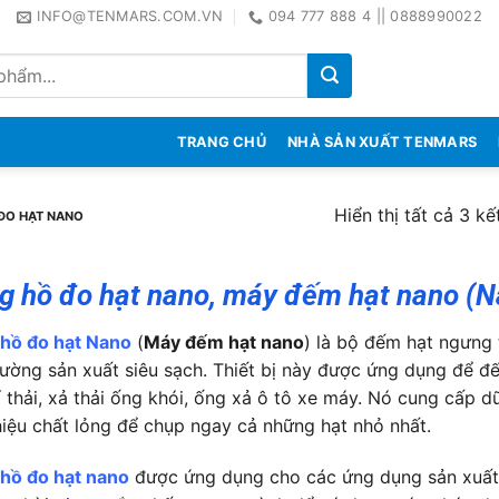
INFO@TENMARS.COM.VN
094 777 888 4 || 0888990022
TRANG CHỦ
NHÀ SẢN XUẤT TENMARS
Hiển thị tất cả 3 kế
ĐO HẠT NANO
g hồ đo hạt nano, máy đếm hạt nano (N
hồ đo hạt Nano
(
Máy đếm hạt nano
) là bộ đếm hạt ngưng 
rường sản xuất siêu sạch. Thiết bị này được ứng dụng để đ
í thải, xả thải ống khói, ống xả ô tô xe máy. Nó cung cấp 
thiệu chất lỏng để chụp ngay cả những hạt nhỏ nhất.
hồ đo hạt nano
được ứng dụng cho các ứng dụng sản xuất 