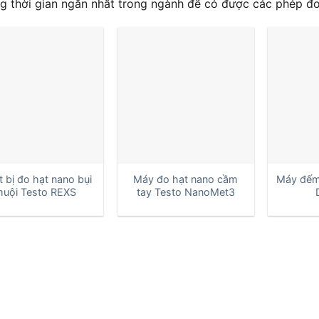
g thời gian ngắn nhất trong ngành để có được các phép đo
+
+
t bị đo hạt nano bụi
Máy đo hạt nano cầm
Máy đếm
uội Testo REXS
tay Testo NanoMet3