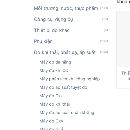
khoản
Môi trường, nước, thực phẩm
(703)
Công cụ, dụng cụ
(31)
Thiết bị đo khác
(4)
Phụ kiện
(102)
Đo khí thải, phát xạ, áp suất
(169)
+
Máy đo đa năng
Máy đo khí CO
Thiế
m
Máy phân tích khí công nghiệp
Máy đo áp suất tuyệt đối
Máy đo Clo
Máy đo khí thải
Máy đo áp suất chân không
Máy đo Oxy
Máy đo rò rỉ