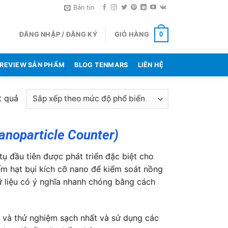
Bản tin
ĐĂNG NHẬP / ĐĂNG KÝ
GIỎ HÀNG
0
REVIEW SẢN PHẨM
BLOG TENMARS
LIÊN HỆ
Đã
t quả
sắp
xếp
anoparticle Counter)
theo
mức
tụ đầu tiên được phát triển đặc biệt cho
độ
ếm hạt bụi kích cỡ nano để kiểm soát nồng
phổ
dữ liệu có ý nghĩa nhanh chóng bằng cách
biến
và thử nghiệm sạch nhất và sử dụng các