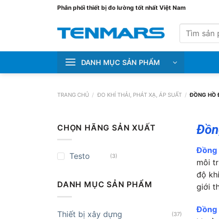
Bỏ
Phân phối thiết bị đo lường tốt nhất Việt Nam
qua
Tìm
nội
kiếm:
dung
DANH MỤC SẢN PHẨM
TRANG CHỦ
/
ĐO KHÍ THẢI, PHÁT XẠ, ÁP SUẤT
/
ĐỒNG HỒ 
Đồn
CHỌN HÃNG SẢN XUẤT
Đồng 
Testo
(3)
môi t
độ kh
DANH MỤC SẢN PHẨM
giới 
Đồng 
Thiết bị xây dựng
(37)