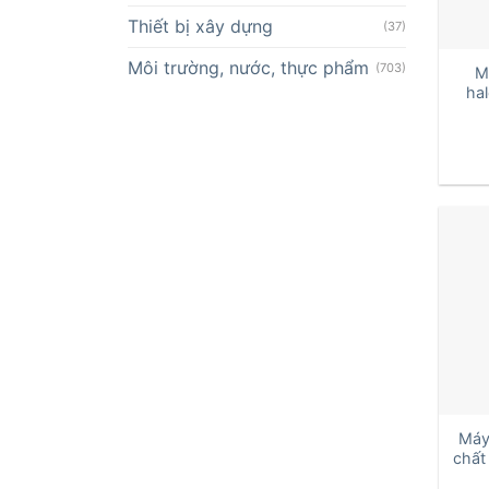
Thiết bị xây dựng
(37)
+
Môi trường, nước, thực phẩm
(703)
Má
hal
+
Máy 
chất