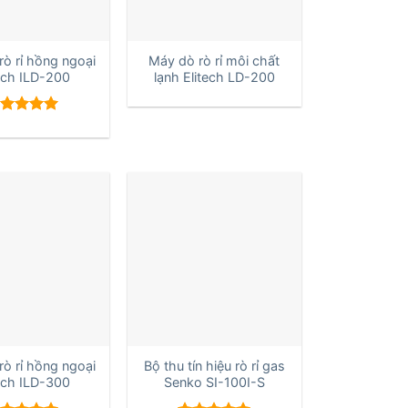
+
ò rỉ hồng ngoại
Máy dò rò rỉ môi chất
ech ILD-200
lạnh Elitech LD-200
ược xếp
ạng
5.00
sao
+
ò rỉ hồng ngoại
Bộ thu tín hiệu rò rỉ gas
ech ILD-300
Senko SI-100I-S