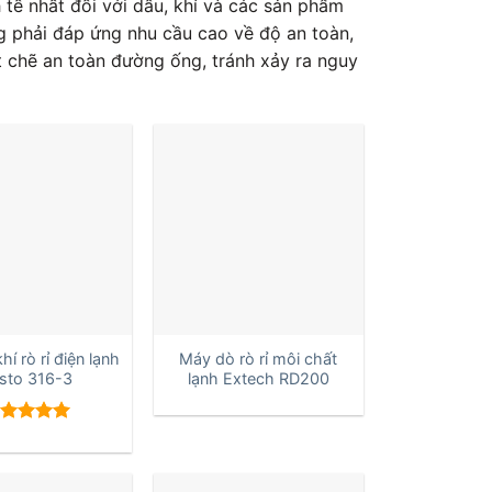
tế nhất đối với dầu, khí và các sản phẩm
g phải đáp ứng nhu cầu cao về độ an toàn,
 chẽ an toàn đường ống, tránh xảy ra nguy
+
í rò rỉ điện lạnh
Máy dò rò rỉ môi chất
sto 316-3
lạnh Extech RD200
ược xếp
ạng
5.00
sao