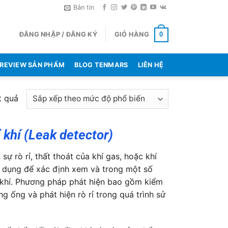
Bản tin
ĐĂNG NHẬP / ĐĂNG KÝ
GIỎ HÀNG
0
REVIEW SẢN PHẨM
BLOG TENMARS
LIÊN HỆ
Đã
t quả
sắp
xếp
rỉ khí (Leak detector)
theo
mức
sự rò rỉ, thất thoát của khí gas, hoặc khí
độ
ử dụng để xác định xem và trong một số
phổ
à khí. Phương pháp phát hiện bao gồm kiểm
biến
ng ống và phát hiện rò rỉ trong quá trình sử