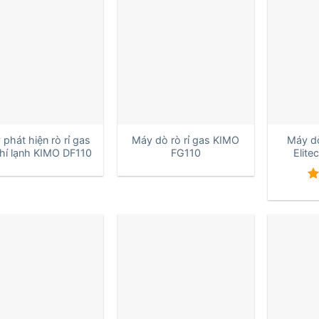
+
+
phát hiện rò rỉ gas
Máy dò rò rỉ gas KIMO
Máy dò
hí lạnh KIMO DF110
FG110
Elit
Đ
h
5 