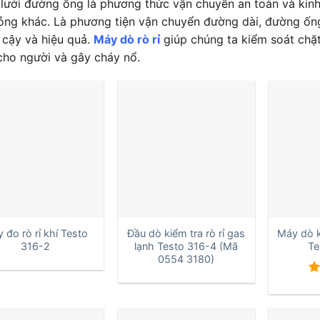
lưới đường ống là phương thức vận chuyển an toàn và kinh 
lỏng khác. Là phương tiện vận chuyển đường dài, đường ốn
n cậy và hiệu quả.
Máy dò rò rỉ
giúp chúng ta kiểm soát chặt
cho người và gây cháy nổ.
+
+
 đo rò rỉ khí Testo
Đầu dò kiểm tra rò rỉ gas
Máy dò kh
316-2
lạnh Testo 316-4 (Mã
Te
0554 3180)
Đ
h
5 