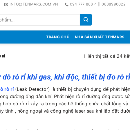
INFO@TENMARS.COM.VN
094 777 888 4 || 0888990022
TRANG CHỦ
NHÀ SẢN XUẤT TENMARS
Hiển thị tất cả 24 kế
 RỈ
dò rò rỉ khí gas, khí độc, thiết bị đo rò 
ò rò rỉ
(Leak Detector) là thiết bị chuyên dụng để phát hiện 
rong đường ống dẫn khí. Phát hiện rò rỉ đường ống được s
g hợp có rò rỉ xảy ra trong các hệ thống chứa chất lỏng v
ủy tĩnh , hồng ngoại và công nghệ laser sau khi lắp đặt đườ