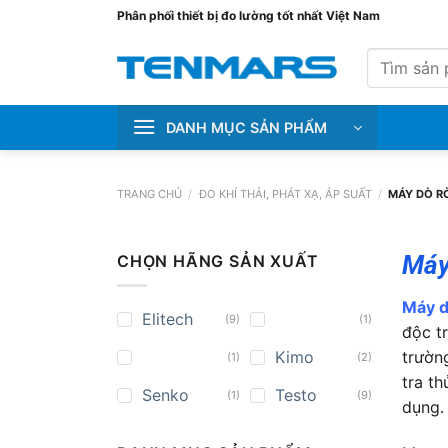
Bỏ
Phân phối thiết bị đo lường tốt nhất Việt Nam
qua
Tìm
nội
kiếm:
dung
DANH MỤC SẢN PHẨM
TRANG CHỦ
/
ĐO KHÍ THẢI, PHÁT XẠ, ÁP SUẤT
/
MÁY DÒ RÒ
Máy 
CHỌN HÃNG SẢN XUẤT
Máy d
Elitech
(9)
(1)
độc t
trườn
Kimo
(1)
(2)
tra th
Senko
Testo
(1)
(9)
dụng.