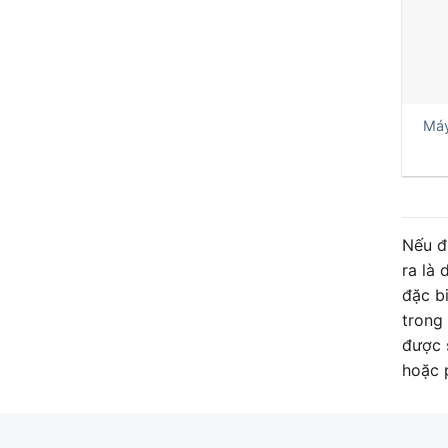
+
Máy
Nếu đ
ra là
đặc bi
trong
được s
hoặc 