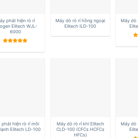
+
+
y phát hiện rò rỉ
Máy dò rò rỉ hồng ngoại
Máy dò r
ogen Elitech WJL-
Elitech ILD-100
Elit
6000
Đ
h
Được xếp
5 
hạng
5.00
5 sao
+
+
phát hiện rò rỉ môi
Máy dò rò rỉ khí Elitech
Máy dò r
 lạnh Elitech LD-100
CLD-100 (CFCs HCFCs
Elit
HFCs)