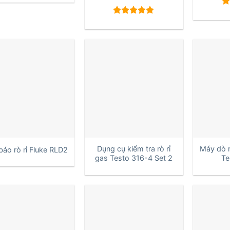
Đ
h
Được xếp
5 
hạng
5.00
5 sao
+
+
Dụng cụ kiểm tra rò rỉ
Máy dò r
báo rò rỉ Fluke RLD2
gas Testo 316-4 Set 2
Te