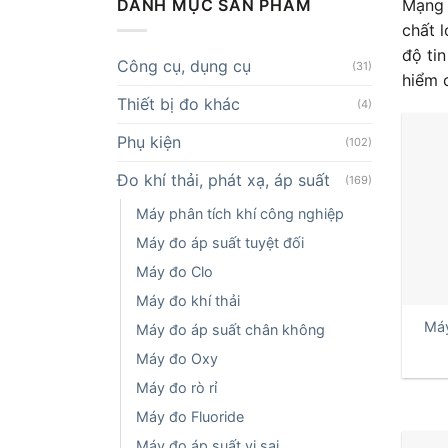
Mạng 
DANH MỤC SẢN PHẨM
chất 
độ ti
Công cụ, dụng cụ
(31)
hiểm 
Thiết bị đo khác
(4)
Phụ kiện
(102)
Đo khí thải, phát xạ, áp suất
(169)
Máy phân tích khí công nghiệp
Máy đo áp suất tuyệt đối
Máy đo Clo
+
Máy đo khí thải
Máy
Máy đo áp suất chân không
Máy đo Oxy
Máy đo rò rỉ
Máy đo Fluoride
Máy đo áp suất vi sai