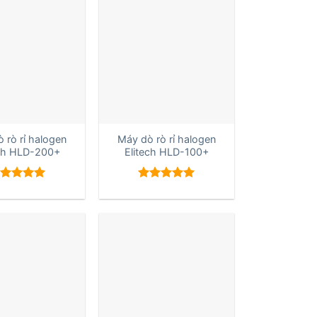
+
 rò rỉ halogen
Máy dò rò rỉ halogen
ech HLD-200+
Elitech HLD-100+
ược xếp
Được xếp
ạng
5.00
hạng
5.00
sao
5 sao