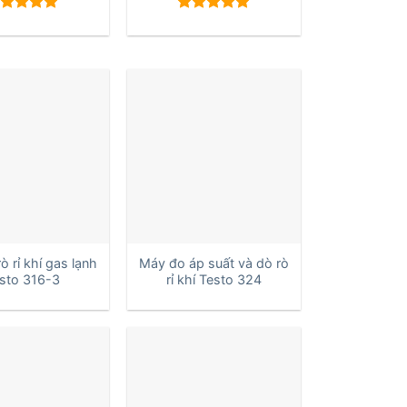
ược xếp
Được xếp
ạng
5.00
hạng
5.00
sao
5 sao
+
ò rỉ khí gas lạnh
Máy đo áp suất và dò rò
sto 316-3
rỉ khí Testo 324