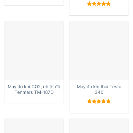
Được xếp
hạng
5.00
5 sao
Máy đo khí CO2, nhiệt độ
Máy đo khí thải Testo
Tenmars TM-187D
340
Được xếp
hạng
5.00
5 sao