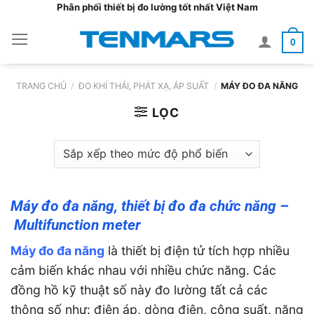
Bỏ
Phân phối thiết bị đo lường tốt nhất Việt Nam
qua
0
nội
dung
TRANG CHỦ
/
ĐO KHÍ THẢI, PHÁT XẠ, ÁP SUẤT
/
MÁY ĐO ĐA NĂNG
LỌC
Máy đo đa năng, thiết bị đo đa chức năng –
Multifunction meter
Máy đo đa năng
là thiết bị điện tử tích hợp nhiều
cảm biến khác nhau với nhiều chức năng. Các
đồng hồ kỹ thuật số này đo lường tất cả các
thông số như: điện áp, dòng điện, công suất, năng