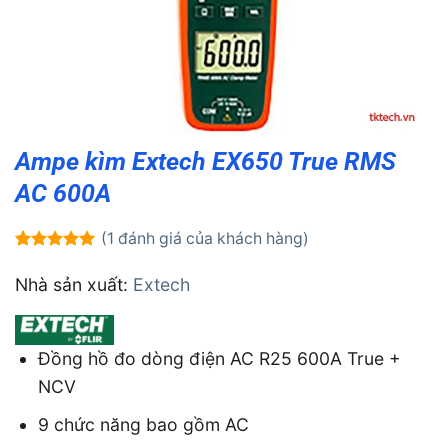
Ampe kìm Extech EX650 True RMS
AC 600A
(
1
đánh giá của khách hàng)
5.00
1
trên 5
dựa trên
Nhà sản xuất:
Extech
đánh giá
Đồng hồ đo dòng điện AC R25 600A True +
NCV
9 chức năng bao gồm AC