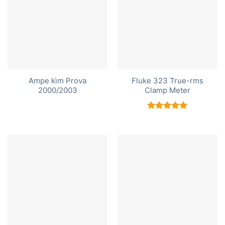
Ampe kìm Prova
Fluke 323 True-rms
2000/2003
Clamp Meter
Được xếp
hạng
5.00
5 sao