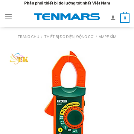
Bỏ
Phân phối thiết bị đo lường tốt nhất Việt Nam
qua
0
nội
dung
TRANG CHỦ
/
THIẾT BỊ ĐO ĐIỆN, ĐỘNG CƠ
/
AMPE KÌM