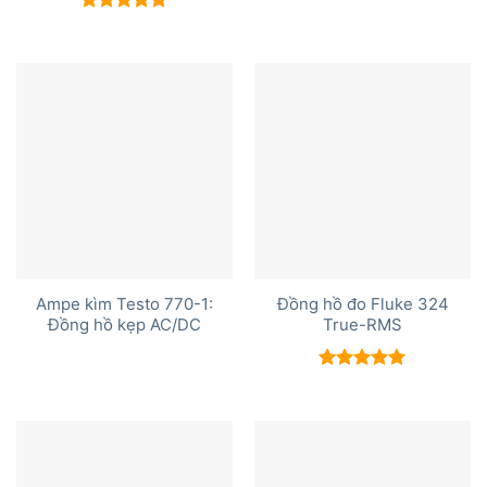
Được xếp
hạng
5.00
Được xếp
5 sao
hạng
5.00
5 sao
Ampe kìm Testo 770-1:
Đồng hồ đo Fluke 324
Đồng hồ kẹp AC/DC
True-RMS
Được xếp
hạng
5.00
5 sao