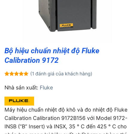
Bộ hiệu chuẩn nhiệt độ Fluke
Calibration 9172
(
1
đánh giá của khách hàng)
5.00
1
trên 5
dựa trên
Nhà sản xuất:
Fluke
đánh giá
Máy hiệu chuẩn nhiệt độ khô và đo nhiệt độ Fluke
Calibration Calibration 9172B156 với Model 9172-
INSB (“B” Insert) và INSX, 35 ° C đến 425 ° C cho