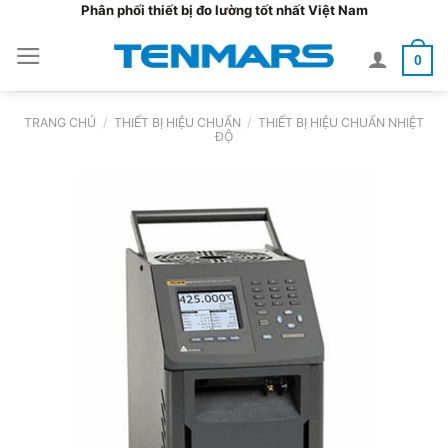
Bỏ
Phân phối thiết bị đo lường tốt nhất Việt Nam
qua
0
nội
dung
TRANG CHỦ
/
THIẾT BỊ HIỆU CHUẨN
/
THIẾT BỊ HIỆU CHUẨN NHIỆT
ĐỘ