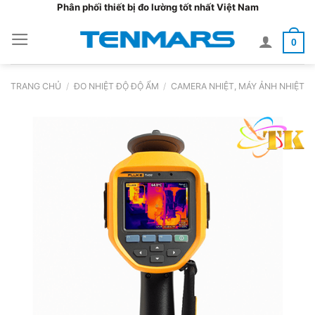
Bỏ
Phân phối thiết bị đo lường tốt nhất Việt Nam
qua
0
nội
dung
TRANG CHỦ
/
ĐO NHIỆT ĐỘ ĐỘ ẨM
/
CAMERA NHIỆT, MÁY ẢNH NHIỆT