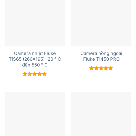
Camera nhiệt Fluke
Camera hồng ngoại
TiS65 (260×195) -20 ° C
Fluke Ti450 PRO
đến 550 ° C
Được xếp
hạng
5.00
Được xếp
5 sao
hạng
5.00
5 sao