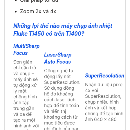
Zoom 2x và 4x
Những lợi thế nào máy chụp ảnh nhiệt
Fluke Ti450 có trên Ti400?
MultiSharp
Focus
LaserSharp
Auto Focus
Đơn giản
chỉ cần trỏ
Công nghệ tự
và chụp –
SuperResolution
động lấy nét
máy ảnh sẽ
SuperResolution.
Nhận dữ liệu pixel
tự động xử
Sử dụng đồng
4x với
lý một
hồ đo khoảng
SuperResolution,
chồng hình
cách laser tích
chụp nhiều hình
ảnh tập
hợp để tính toán
ảnh và kết hợp
trung gần
và hiển thị
chúng để tạo hình
và xa để
khoảng cách từ
ảnh 640 x 480
tạo ra một
mục tiêu được
hình ảnh với
chỉ định của bạn