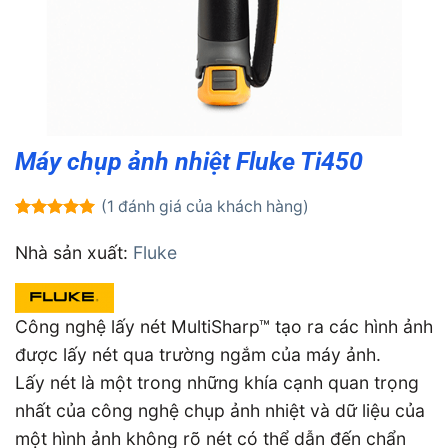
Máy chụp ảnh nhiệt Fluke Ti450
(
1
đánh giá của khách hàng)
5.00
1
trên 5
dựa trên
Nhà sản xuất:
Fluke
đánh giá
Công nghệ lấy nét MultiSharp™ tạo ra các hình ảnh
được lấy nét qua trường ngắm của máy ảnh.
Lấy nét là một trong những khía cạnh quan trọng
nhất của công nghệ chụp ảnh nhiệt và dữ liệu của
một hình ảnh không rõ nét có thể dẫn đến chẩn