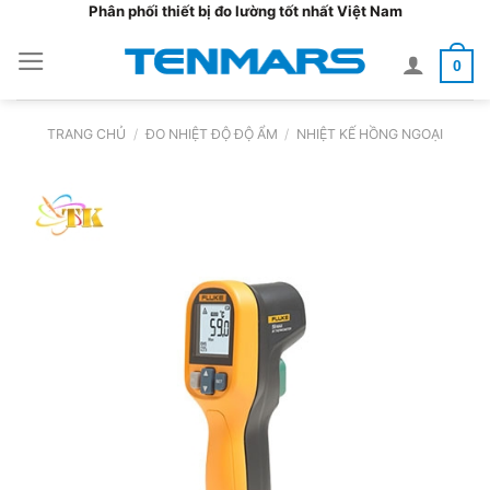
Bỏ
Phân phối thiết bị đo lường tốt nhất Việt Nam
qua
0
nội
dung
TRANG CHỦ
/
ĐO NHIỆT ĐỘ ĐỘ ẨM
/
NHIỆT KẾ HỒNG NGOẠI