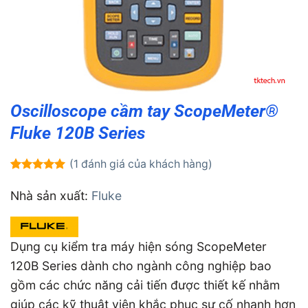
Oscilloscope cầm tay ScopeMeter®
Fluke 120B Series
(
1
đánh giá của khách hàng)
5.00
1
trên 5
dựa trên
Nhà sản xuất:
Fluke
đánh giá
Dụng cụ kiểm tra máy hiện sóng ScopeMeter
120B Series dành cho ngành công nghiệp bao
gồm các chức năng cải tiến được thiết kế nhằm
giúp các kỹ thuật viên khắc phục sự cố nhanh hơn