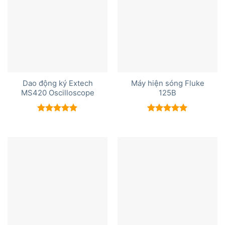
Dao động ký Extech
Máy hiện sóng Fluke
MS420 Oscilloscope
125B
Được xếp
Được xếp
hạng
5.00
hạng
5.00
5 sao
5 sao