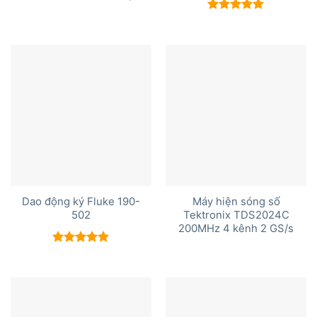
Được xếp
hạng
5.00
5 sao
Dao động ký Fluke 190-
Máy hiện sóng số
502
Tektronix TDS2024C
200MHz 4 kênh 2 GS/s
Được xếp
hạng
5.00
5 sao