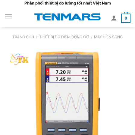
Bỏ
Phân phối thiết bị đo lường tốt nhất Việt Nam
qua
0
nội
dung
TRANG CHỦ
/
THIẾT BỊ ĐO ĐIỆN, ĐỘNG CƠ
/
MÁY HIỆN SÓNG